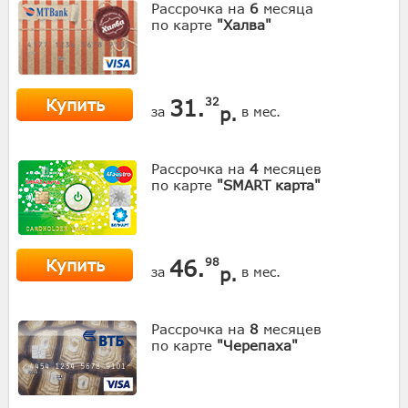
Рассрочка на
6
месяца
по карте
"Халва"
Купить
31.
32
р.
за
в мес.
Рассрочка на
4
месяцев
по карте
"SMART карта"
Купить
46.
98
р.
за
в мес.
Рассрочка на
8
месяцев
по карте
"Черепаха"