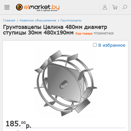
Главная
Навесное оборудование
Грунтозацепы
Грунтозацепы Целина 480мм диаметр
ступицы 30мм 480х190мм
Код товара
ТП000457429
В избранное
185.
00
р.