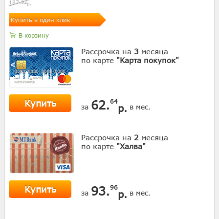
187.
92
р.
Купить в один клик
В корзину
Рассрочка на
3
месяца
по карте
"Карта покупок"
Купить
62.
64
р.
за
в мес.
Рассрочка на
2
месяца
по карте
"Халва"
Купить
93.
96
р.
за
в мес.