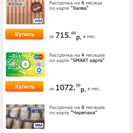
Рассрочка на
6
месяца
по карте
"Халва"
Купить
715.
00
р.
за
в мес.
Рассрочка на
4
месяцев
по карте
"SMART карта"
Купить
1072.
50
р.
за
в мес.
Рассрочка на
8
месяцев
по карте
"Черепаха"