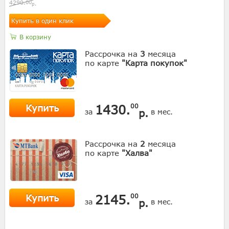
4290.
00
р.
Купить в один клик
В корзину
Рассрочка на
3
месяца
по карте
"Карта покупок"
Купить
1430.
00
р.
за
в мес.
Рассрочка на
2
месяца
по карте
"Халва"
Купить
2145.
00
р.
за
в мес.