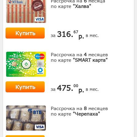
Рассрочка на
6
месяца
по карте
"Халва"
Купить
316.
67
р.
за
в мес.
Рассрочка на
4
месяцев
по карте
"SMART карта"
Купить
475.
00
р.
за
в мес.
Рассрочка на
8
месяцев
по карте
"Черепаха"