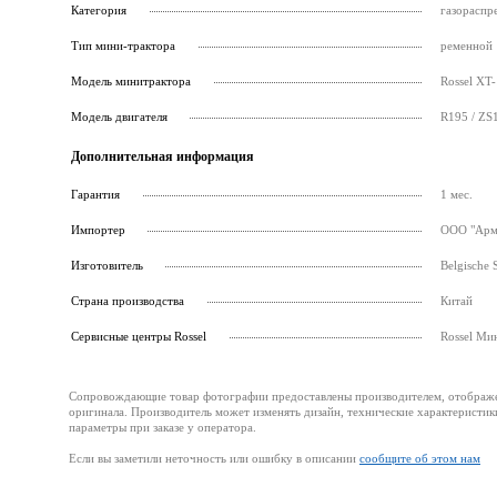
Категория
газораспр
Тип мини-трактора
ременной
Модель минитрактора
Rossel XT-
Модель двигателя
R195 / ZS
Дополнительная информация
Гарантия
1 мес.
Импортер
ООО "Армс
Изготовитель
Belgische 
Страна производства
Китай
Cервисные центры Rossel
Rossel Ми
Сопровождающие товар фотографии предоставлены производителем, отображени
оригинала. Производитель может изменять дизайн, технические характеристик
параметры при заказе у оператора.
Если вы заметили неточность или ошибку в описании
сообщите об этом нам