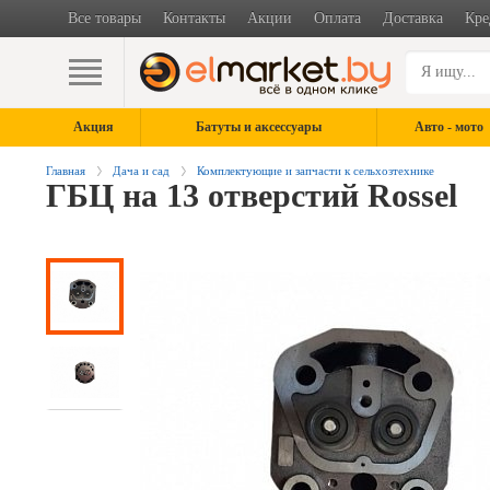
Все товары
Контакты
Акции
Оплата
Доставка
Кре
Акция
Батуты и аксессуары
Авто - мото
Главная
Дача и сад
Комплектующие и запчасти к сельхозтехнике
ГБЦ на 13 отверстий Rossel