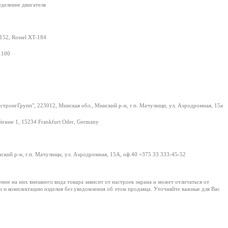
еделение двигателя
152, Rossel XT-184
1100
тронгГрупп", 223012, Минская обл., Минский р-н, г.п. Мачулищи, ул. Аэродромная, 15а
Strasse 1, 15234 Frankfurt Oder, Germany
нский р-н, г.п. Мачулищи, ул. Аэродромная, 15А, оф.40 +375 33 333-45-52
е на них внешнего вида товара зависит от настроек экрана и может отличаться от
и и комплектацию изделия без уведомления об этом продавца. Уточняйте важные для Вас