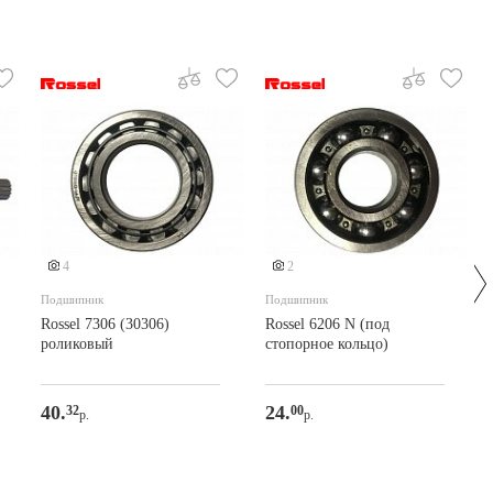
4
2
Подшипник
Подшипник
Rossel 7306 (30306)
Rossel 6206 N (под
роликовый
стопорное кольцо)
40.
24.
32
00
р.
р.