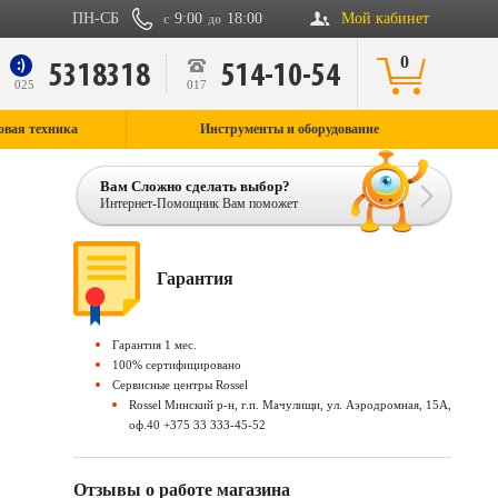
ПН-СБ
9:00
18:00
Мой кабинет
с
до
0
5318318
514-10-54
9
025
017
овая техника
Инструменты и оборудование
Вам Сложно сделать выбор?
Интернет-Помощник Вам поможет
Гарантия
Гарантия 1 мес.
100% сертифицировано
Сервисные центры Rossel
Rossel Минский р-н, г.п. Мачулищи, ул. Аэродромная, 15А,
оф.40 +375 33 333-45-52
Отзывы о работе магазина