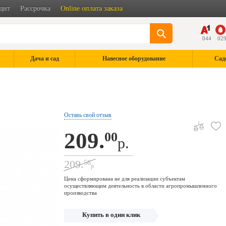
дит
Рассрочка
Online оплата заказа
044
02
Дача и сад
Навесное оборудование
Сад
Оставь свой отзыв
209.
00
р.
209.
56
р.
Цена сформирована не для реализации субъектам
осуществляющим деятельность в области агропромышленного
производства
Купить в один клик