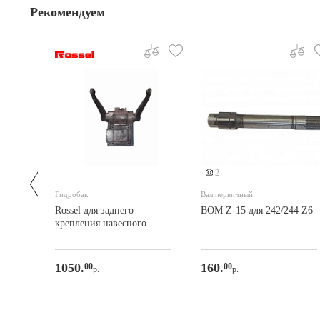
Рекомендуем
2
Гидробак
Вал первичный
Rossel для заднего
ВОМ Z-15 для 242/244 Z6
крепления навесного
оборудования (390)
1050.
160.
00
00
р.
р.