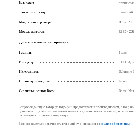
Категория
поршневая
Тип мини-трактора
ременной
Модель минитрактора
Rossel XT-
Модель двигателя
R195 / ZS
Дополнительная информация
Гарантия
1 мес.
Импортер
ООО "Армс
Изготовитель
Belgische 
Страна производства
Китай
Cервисные центры Rossel
Rossel Ми
Сопровождающие товар фотографии предоставлены производителем, отображени
оригинала. Производитель может изменять дизайн, технические характеристик
параметры при заказе у оператора.
Если вы заметили неточность или ошибку в описании
сообщите об этом нам