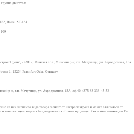
 группа двигателя
152, Rossel XT-184
1100
тронгГрупп", 223012, Минская обл., Минский р-н, г.п. Мачулищи, ул. Аэродромная, 15а
Strasse 1, 15234 Frankfurt Oder, Germany
нский р-н, г.п. Мачулищи, ул. Аэродромная, 15А, оф.40 +375 33 333-45-52
е на них внешнего вида товара зависит от настроек экрана и может отличаться от
и и комплектацию изделия без уведомления об этом продавца. Уточняйте важные для Вас