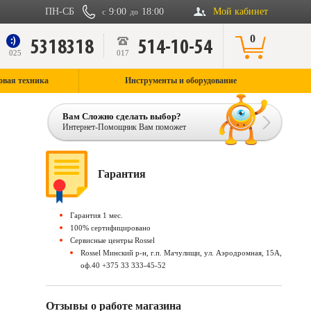
ПН-СБ
9:00
18:00
Мой кабинет
с
до
0
5318318
514-10-54
9
025
017
овая техника
Инструменты и оборудование
Вам Сложно сделать выбор?
Интернет-Помощник Вам поможет
Гарантия
Гарантия 1 мес.
100% сертифицировано
Сервисные центры Rossel
Rossel Минский р-н, г.п. Мачулищи, ул. Аэродромная, 15А,
оф.40 +375 33 333-45-52
Отзывы о работе магазина