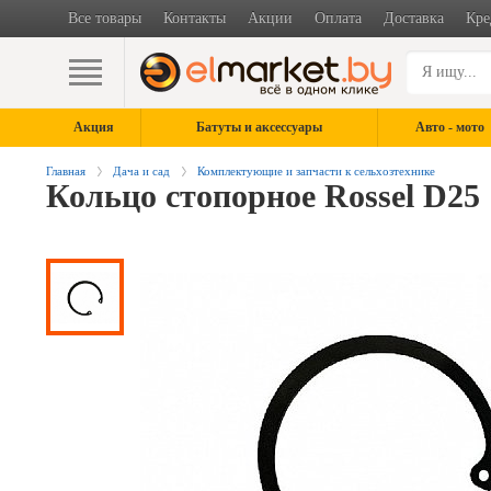
Все товары
Контакты
Акции
Оплата
Доставка
Кре
Акция
Батуты и аксессуары
Авто - мото
Главная
Дача и сад
Комплектующие и запчасти к сельхозтехнике
Кольцо стопорное Rossel D25