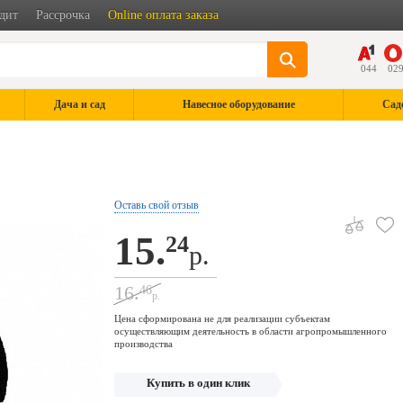
дит
Рассрочка
Online оплата заказа
044
02
Дача и сад
Навесное оборудование
Сад
Оставь свой отзыв
15.
24
р.
16.
46
р.
Цена сформирована не для реализации субъектам
осуществляющим деятельность в области агропромышленного
производства
Купить в один клик