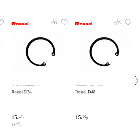
Кольцо стопорное
Кольцо стопорное
Rossel D34
Rossel D48
15.
15.
24
00
р.
р.
46
р.
16.