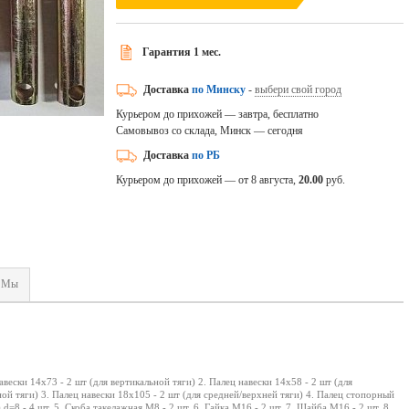
Гарантия 1 мес.
Доставка
по Минску
-
выбери свой город
Курьером до прихожей — завтра, бесплатно
Самовывоз со склада, Минск — сегодня
Доставка
по РБ
Курьером до прихожей — от 8 августа,
20.00
руб.
Мы
авески 14х73 - 2 шт (для вертикальной тяги) 2. Палец навески 14х58 - 2 шт (для
ой тяги) 3. Палец навески 18х105 - 2 шт (для средней/верхней тяги) 4. Палец стопорный
 d=8 - 4 шт. 5. Скоба такелажная М8 - 2 шт. 6. Гайка М16 - 2 шт. 7. Шайба М16 - 2 шт. 8.