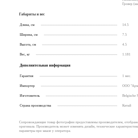
Гровер (ш
Габариты и вес
Длина, см
14.5
Ширина, см
7.5
Высота, см
4.5
Вес, кг
1.181
Дополнительная информация
Гарантия
1 мес.
Импортер
ООО "Армс
Изготовитель
Belgische 
Страна производства
Китай
Сопровождающие товар фотографии предоставлены производителем, отображени
оригинала. Производитель может изменять дизайн, технические характеристик
параметры при заказе у оператора.