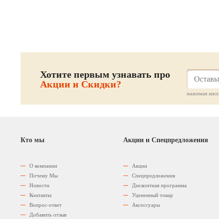
те
Хотите первым узнавать про
Акции и Скидки?
нажимая кноп
Кто мы
Акции и Спецпредложения
О компании
Акции
Почему Мы
Спецпредложения
Новости
Дисконтная программа
Контакты
Уцененный товар
Вопрос-ответ
Аксессуары
Добавить отзыв