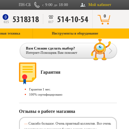
ПН-СБ
9:00
18:00
Мой кабинет
с
до
0
5318318
514-10-54
9
025
017
овая техника
Инструменты и оборудование
Вам Сложно сделать выбор?
Интернет-Помощник Вам поможет
Гарантия
Гарантия 1 мес.
100% сертифицировано
Отзывы о работе магазина
Спасибо большое. Очень приятный коллектив. Все очень