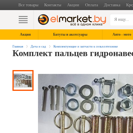
Все товары
Контакты
Акции
Оплата
Доставка
Кре
Акция
Батуты и аксессуары
Авто - мото
Главная
Дача и сад
Комплектующие и запчасти к сельхозтехнике
Комплект пальцев гидронаве