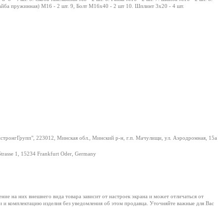
айба пружинная) М16 - 2 шт. 9, Болт М16х40 - 2 шт 10. Шплинт 3х20 - 4 шт.
тронгГрупп", 223012, Минская обл., Минский р-н, г.п. Мачулищи, ул. Аэродромная, 15а
Strasse 1, 15234 Frankfurt Oder, Germany
е на них внешнего вида товара зависит от настроек экрана и может отличаться от
и и комплектацию изделия без уведомления об этом продавца. Уточняйте важные для Вас