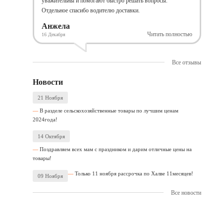
уважительны и помогают быстро решать вопросы.
Отдельное спасибо водителю доставки.
Анжела
Читать полностью
16 Декабря
Все отзывы
Новости
21 Ноября
В разделе сельскохозяйственные товары по лучшим ценам
2024года!
14 Октября
Поздравляем всех мам с праздником и дарим отличные цены на
товары!
Только 11 ноября рассрочка по Халве 11месяцев!
09 Ноября
Все новости