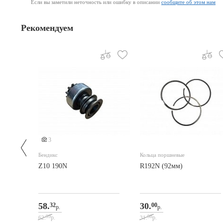
Если вы заметили неточность или ошибку в описании
сообщите об этом нам
Рекомендуем
3
Бендикс
Кольца поршневые
нижней
Z10 190N
R192N (92мм)
58.
30.
32
00
р.
р.
99
98
р.
р.
62.
31.