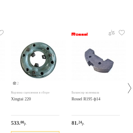
2
Корзина сцепления в сборе
Балансир коленвала
Xingtai 220
Rossel R195 ф14
533.
81.
00
24
р.
р.