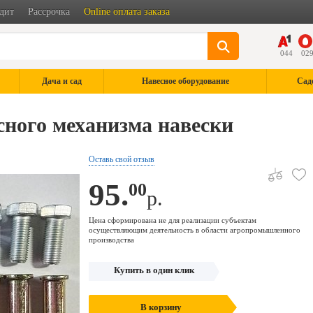
дит
Рассрочка
Online оплата заказа
044
02
Дача и сад
Навесное оборудование
Сад
сного механизма навески
Оставь свой отзыв
95.
00
р.
Цена сформирована не для реализации субъектам
осуществляющим деятельность в области агропромышленного
производства
Купить в один клик
В корзину