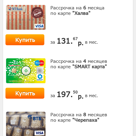
Рассрочка на
6
месяца
по карте
"Халва"
Купить
131.
67
р.
за
в мес.
Рассрочка на
4
месяцев
по карте
"SMART карта"
Купить
197.
50
р.
за
в мес.
Рассрочка на
8
месяцев
по карте
"Черепаха"