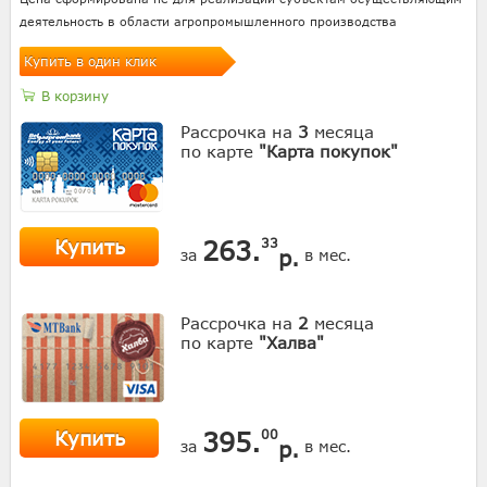
деятельность в области агропромышленного производства
Купить в один клик
В корзину
Рассрочка на
3
месяца
по карте
"Карта покупок"
Купить
263.
33
р.
за
в мес.
Рассрочка на
2
месяца
по карте
"Халва"
Купить
395.
00
р.
за
в мес.