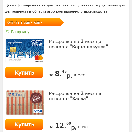
Цена сформирована не для реализации субъектам осуществляющим
деятельность в области агропромышленного производства
Купить в один клик
В корзину
Рассрочка на
3
месяца
по карте
"Карта покупок"
Купить
8.
45
р.
за
в мес.
Рассрочка на
2
месяца
по карте
"Халва"
Купить
12.
68
р.
за
в мес.