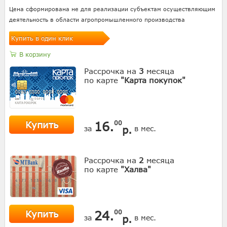
Цена сформирована не для реализации субъектам осуществляющим
деятельность в области агропромышленного производства
Купить в один клик
В корзину
Рассрочка на
3
месяца
по карте
"Карта покупок"
Купить
16.
00
р.
за
в мес.
Рассрочка на
2
месяца
по карте
"Халва"
Купить
24.
00
р.
за
в мес.