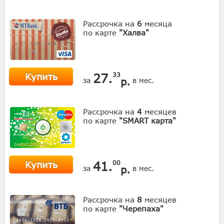
Рассрочка на
6
месяца
по карте
"Халва"
Купить
27.
33
р.
за
в мес.
Рассрочка на
4
месяцев
по карте
"SMART карта"
Купить
41.
00
р.
за
в мес.
Рассрочка на
8
месяцев
по карте
"Черепаха"