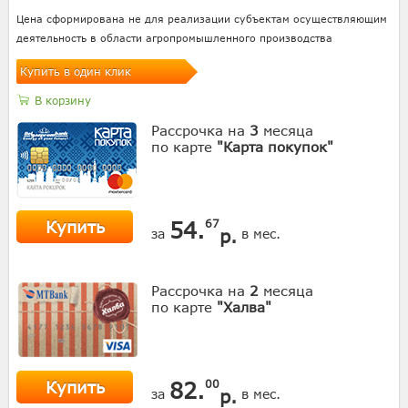
Цена сформирована не для реализации субъектам осуществляющим
деятельность в области агропромышленного производства
Купить в один клик
В корзину
Рассрочка на
3
месяца
по карте
"Карта покупок"
Купить
54.
67
р.
за
в мес.
Рассрочка на
2
месяца
по карте
"Халва"
Купить
82.
00
р.
за
в мес.