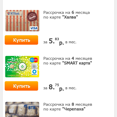
Рассрочка на
6
месяца
по карте
"Халва"
Купить
5.
83
р.
за
в мес.
Рассрочка на
4
месяцев
по карте
"SMART карта"
Купить
8.
75
р.
за
в мес.
Рассрочка на
8
месяцев
по карте
"Черепаха"