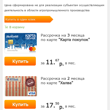
Цена сформирована не для реализации субъектам осуществляющим
деятельность в области агропромышленного производства
Купить в один клик
В корзину
Рассрочка на
3
месяца
по карте
"Карта покупок"
Купить
11.
67
р.
за
в мес.
Рассрочка на
2
месяца
по карте
"Халва"
Купить
17.
50
р.
за
в мес.