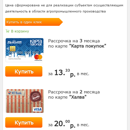
Цена сформирована не для реализации субъектам осуществляющим
деятельность в области агропромышленного производства
Купить в один клик
В корзину
Рассрочка на
3
месяца
по карте
"Карта покупок"
Купить
13.
33
р.
за
в мес.
Рассрочка на
2
месяца
по карте
"Халва"
Купить
20.
00
р.
за
в мес.