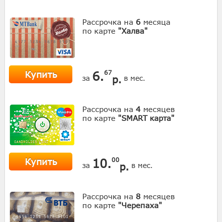
Рассрочка на
6
месяца
по карте
"Халва"
Купить
6.
67
р.
за
в мес.
Рассрочка на
4
месяцев
по карте
"SMART карта"
Купить
10.
00
р.
за
в мес.
Рассрочка на
8
месяцев
по карте
"Черепаха"