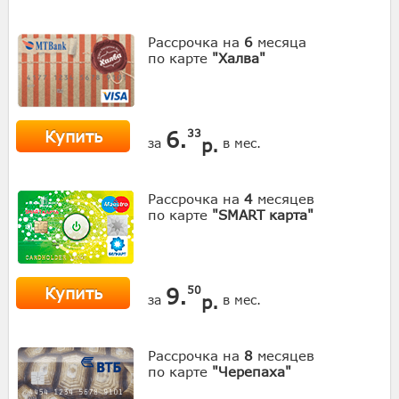
Рассрочка на
6
месяца
по карте
"Халва"
Купить
6.
33
р.
за
в мес.
Рассрочка на
4
месяцев
по карте
"SMART карта"
Купить
9.
50
р.
за
в мес.
Рассрочка на
8
месяцев
по карте
"Черепаха"