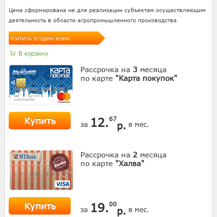
Цена сформирована не для реализации субъектам осуществляющим
деятельность в области агропромышленного производства
Купить в один клик
В корзину
Рассрочка на
3
месяца
по карте
"Карта покупок"
Купить
12.
67
р.
за
в мес.
Рассрочка на
2
месяца
по карте
"Халва"
Купить
19.
00
р.
за
в мес.