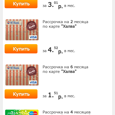
Купить
3.
01
р.
за
в мес.
Рассрочка на
2
месяца
по карте
"Халва"
Купить
4.
52
р.
за
в мес.
Рассрочка на
6
месяца
по карте
"Халва"
Купить
1.
51
р.
за
в мес.
Рассрочка на
4
месяцев