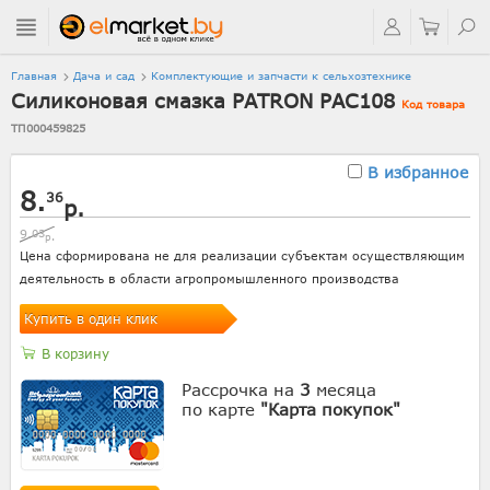
Главная
Дача и сад
Комплектующие и запчасти к сельхозтехнике
Силиконовая смазка PATRON PAC108
Код товара
ТП000459825
В избранное
8.
36
р.
9.
03
р.
Цена сформирована не для реализации субъектам осуществляющим
деятельность в области агропромышленного производства
Купить в один клик
В корзину
Рассрочка на
3
месяца
по карте
"Карта покупок"