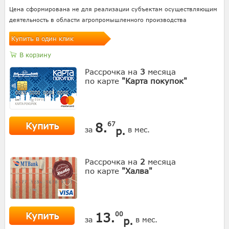
Цена сформирована не для реализации субъектам осуществляющим
деятельность в области агропромышленного производства
Купить в один клик
В корзину
Рассрочка на
3
месяца
по карте
"Карта покупок"
Купить
8.
67
р.
за
в мес.
Рассрочка на
2
месяца
по карте
"Халва"
Купить
13.
00
р.
за
в мес.