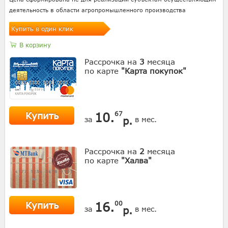
деятельность в области агропромышленного производства
Купить в один клик
В корзину
Рассрочка на
3
месяца
по карте
"Карта покупок"
Купить
10.
67
р.
за
в мес.
Рассрочка на
2
месяца
по карте
"Халва"
Купить
16.
00
р.
за
в мес.