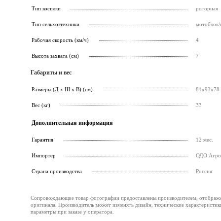
Тип косилки
роторная
Тип сельхозтехники
мотоблок/
Рабочая скорость (км/ч)
4
Высота захвата (см)
7
Габариты и вес
Размеры (Д х Ш х В) (см)
81x93x78
Вес (кг)
33
Дополнительная информация
Гарантия
12 мес.
Импортер
ОДО Агроп
Страна производства
Россия
Сопровождающие товар фотографии предоставлены производителем, отображени
оригинала. Производитель может изменять дизайн, технические характеристик
параметры при заказе у оператора.