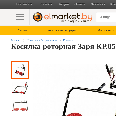
Все товары
Контакты
Акции
Оплата
Доставка
Кре
Акция
Батуты и аксессуары
Авто - мото
Главная
Навесное оборудование
Косилки
Косилка роторная Заря КР.05