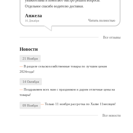
уважительны и помогают быстро решать вопросы.
Отдельное спасибо водителю доставки.
Анжела
Читать полностью
16 Декабря
Все отзывы
Новости
21 Ноября
В разделе сельскохозяйственные товары по лучшим ценам
2024года!
14 Октября
Поздравляем всех мам с праздником и дарим отличные цены на
товары!
Только 11 ноября рассрочка по Халве 11месяцев!
09 Ноября
Все новости