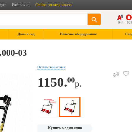
дит
Рассрочка
Online оплата заказа
044
02
Дача и сад
Навесное оборудование
Сад
.000-03
Оставь свой отзыв
1150.
00
р.
Купить в один клик