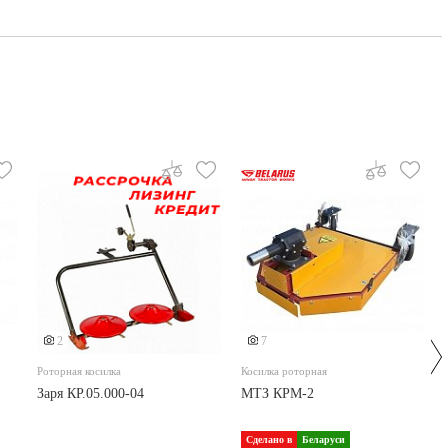
2
7
Роторная косилка
Косилка роторная
Заря КР.05.000-04
МТЗ КРМ-2
Сделано в
Беларуси