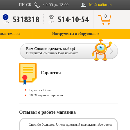
ПН-СБ
9:00
18:00
Мой кабинет
с
до
0
5318318
514-10-54
9
025
017
овая техника
Инструменты и оборудование
Вам Сложно сделать выбор?
Интернет-Помощник Вам поможет
Гарантия
Гарантия 12 мес.
100% сертифицировано
Отзывы о работе магазина
Спасибо большое. Очень приятный коллектив. Все очень