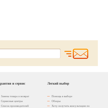
1560.
4200.
5897.
00
00
р.
р.
80
03
р.
р.
1684.
4248.
рантия и сервис
Легкий выбор
Замена товара и возврат
Помощь в выборе
Сервисные центры
Обзоры
Список производителей
Хочу получить консультацию по