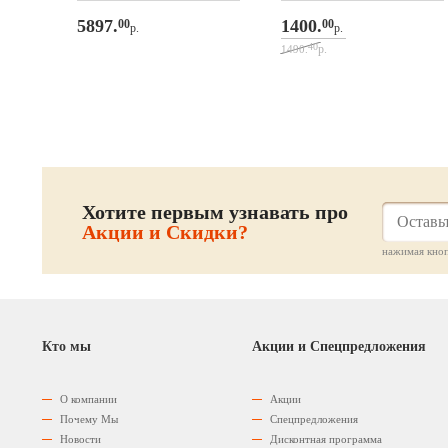
5897.
1400.
00
00
р.
р.
40
р.
1490.
Хотите первым узнавать про
Акции и Скидки?
нажимая кноп
Кто мы
Акции и Спецпредложения
О компании
Акции
Почему Мы
Спецпредложения
Новости
Дисконтная программа