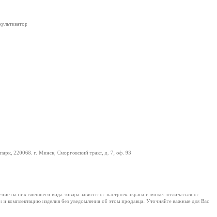
культиватор
арк, 220068. г. Минск, Сморговский тракт, д. 7, оф. 93
е на них внешнего вида товара зависит от настроек экрана и может отличаться от
и и комплектацию изделия без уведомления об этом продавца. Уточняйте важные для Вас