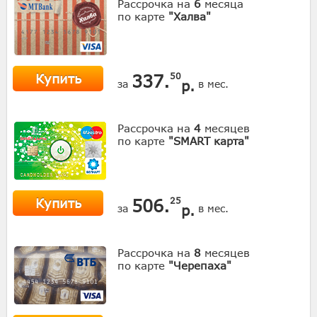
Рассрочка на
6
месяца
по карте
"Халва"
Купить
337.
50
р.
за
в мес.
Рассрочка на
4
месяцев
по карте
"SMART карта"
Купить
506.
25
р.
за
в мес.
Рассрочка на
8
месяцев
по карте
"Черепаха"