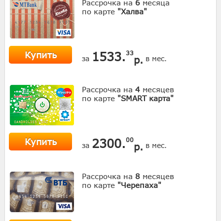
Рассрочка на
6
месяца
по карте
"Халва"
Купить
1533.
33
р.
за
в мес.
Рассрочка на
4
месяцев
по карте
"SMART карта"
Купить
2300.
00
р.
за
в мес.
Рассрочка на
8
месяцев
по карте
"Черепаха"