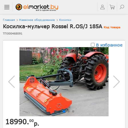
Главная
Навесное оборудование
Косилки
Косилка-мульчер Rossel R.OS/J 185A
Код товара
ТП000468091
В избранное
18990.
00
р.