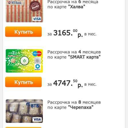
Рассрочка на
6
месяца
по карте
"Халва"
Купить
3165.
00
р.
за
в мес.
Рассрочка на
4
месяцев
по карте
"SMART карта"
Купить
4747.
50
р.
за
в мес.
Рассрочка на
8
месяцев
по карте
"Черепаха"