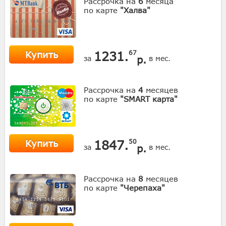
Рассрочка на
6
месяца
по карте
"Халва"
Купить
1231.
67
р.
за
в мес.
Рассрочка на
4
месяцев
по карте
"SMART карта"
Купить
1847.
50
р.
за
в мес.
Рассрочка на
8
месяцев
по карте
"Черепаха"