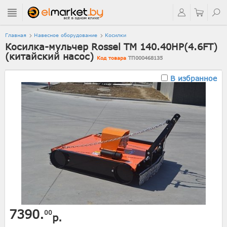
Главная
Навесное оборудование
Косилки
Косилка-мульчер Rossel TM 140.40HP(4.6FT)
(китайский насос)
Код товара
ТП000468135
В избранное
7390.
00
р.