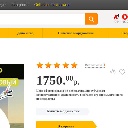
дит
Рассрочка
Online оплата заказа
044
02
Дача и сад
Навесное оборудование
Сад
Все отзывы:
1
1750.
00
р.
Цена сформирована не для реализации субъектам
осуществляющим деятельность в области агропромышленного
производства
Купить в один клик
В корзину