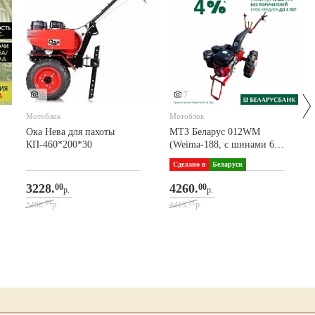
4
7
Мотоблок
Мотоблок
Ока Нева для пахоты
МТЗ Беларус 012WM
КП-460*200*30
(Weima-188, с шинами 6L-
12)
Сделано в
Беларуси
3228.
4260.
00
00
р.
р.
24
21
р.
р.
3486.
4413.