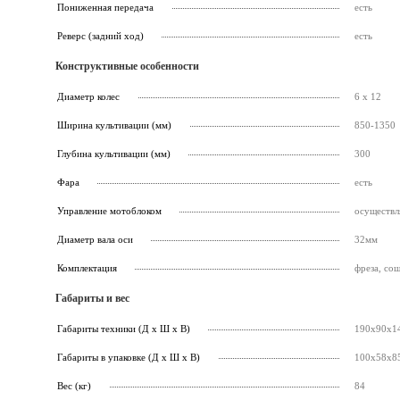
Пониженная передача
есть
Реверс (задний ход)
есть
Конструктивные особенности
Диаметр колес
6 x 12
Ширина культивации (мм)
850-1350
Глубина культивации (мм)
300
Фара
есть
Управление мотоблоком
осуществл
Диаметр вала оси
32мм
Комплектация
фреза, со
Габариты и вес
Габариты техники (Д х Ш х В)
190х90х1
Габариты в упаковке (Д х Ш х В)
100х58х8
Вес (кг)
84