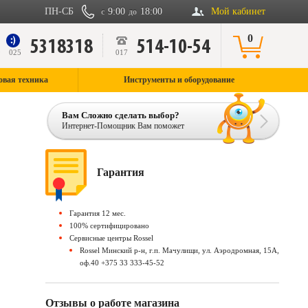
ПН-СБ
9:00
18:00
Мой кабинет
с
до
0
5318318
514-10-54
9
025
017
овая техника
Инструменты и оборудование
Вам Сложно сделать выбор?
Интернет-Помощник Вам поможет
Гарантия
Гарантия 12 мес.
100% сертифицировано
Сервисные центры Rossel
Rossel Минский р-н, г.п. Мачулищи, ул. Аэродромная, 15А,
оф.40 +375 33 333-45-52
Отзывы о работе магазина