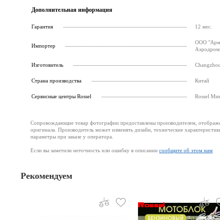
Дополнительная информация
Гарантия
12 мес.
ООО "Армс
Импортер
Аэродромн
Изготовитель
Changzhou
Страна производства
Китай
Cервисные центры Rossel
Rossel Ми
Сопровождающие товар фотографии предоставлены производителем, отображени
оригинала. Производитель может изменять дизайн, технические характеристик
параметры при заказе у оператора.
Если вы заметили неточность или ошибку в описании
сообщите об этом нам
Рекомендуем