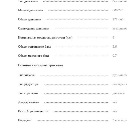
Тип двигателя
бензинов
Модель двигателя
GX-270
Объем двигателя
270 см3
Охлаждение двигателя
воздушно
Номинальная мощность двигателя (л.с.)
8
Объем топливного бака
3.6
Объем масляного бака
0.7
Технические характеристики
Тип запуска
ручной ст
Тип редуктора
шестерён
Тип сцепления
дисковое
Дифференциал
нет
Вал отбора мощности
нет
Передачи
3 вперед +