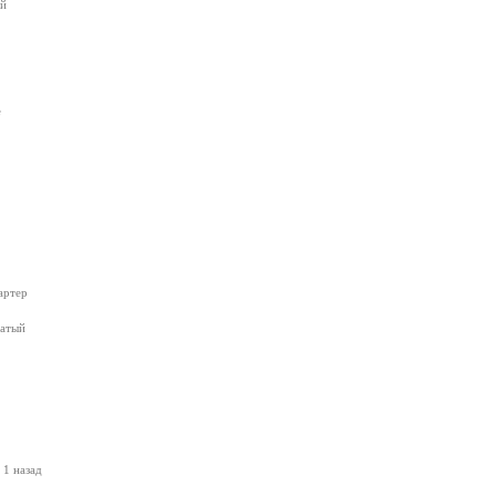
ый
е
артер
чатый
 1 назад