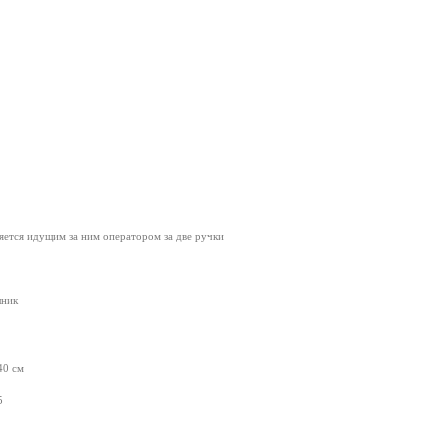
яется идущим за ним оператором за две ручки
шник
40 см
5