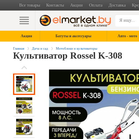
Все товары
Контакты
Акции
Оплата
Доставка
Кре
Акция
Батуты и аксессуары
Авто - мото
Главная
Дача и сад
Мотоблоки и культиваторы
Культиватор Rossel K-308