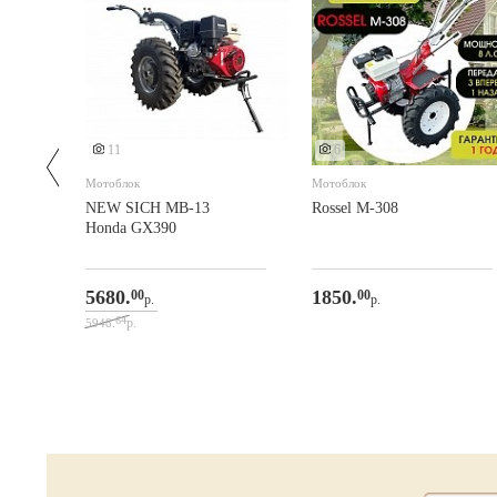
Еще 2 фото
11
6
Мотоблок
Мотоблок
NEW SICH МВ-13
Rossel M-308
Ноndа GX390
5680.
1850.
00
00
р.
р.
64
р.
5948.