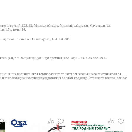
тронггрупп", 223012, Минская область, Минский район, г.п. Мачулищи, ул.
ая, 15а, комн. 46.
 Raymond International Trading Co., Ltd: КИТАЙ
нский р-н, г.п. Мачулищи, ул. Аэродромная, 15А, оф.40 +375 33 333-45-52
е на них внешнего вида товара зависит от настроек экрана и может отличаться от
и и комплектацию изделия без уведомления об этом продавца. Уточняйте важные для Вас