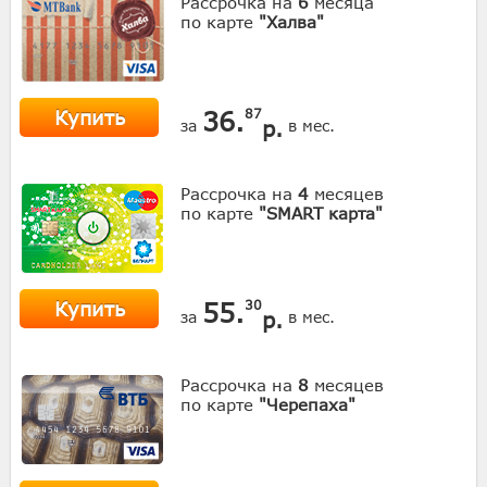
Рассрочка на
6
месяца
по карте
"Халва"
Купить
36.
87
р.
за
в мес.
Рассрочка на
4
месяцев
по карте
"SMART карта"
Купить
55.
30
р.
за
в мес.
Рассрочка на
8
месяцев
по карте
"Черепаха"