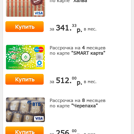
по карте
"Халва"
Купить
341.
33
р.
за
в мес.
Рассрочка на
4
месяцев
по карте
"SMART карта"
Купить
512.
00
р.
за
в мес.
Рассрочка на
8
месяцев
по карте
"Черепаха"
Купить
256.
00