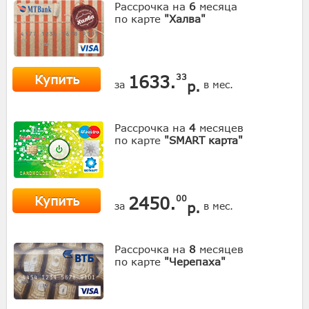
Рассрочка на
6
месяца
по карте
"Халва"
Купить
1633.
33
р.
за
в мес.
Рассрочка на
4
месяцев
по карте
"SMART карта"
Купить
2450.
00
р.
за
в мес.
Рассрочка на
8
месяцев
по карте
"Черепаха"