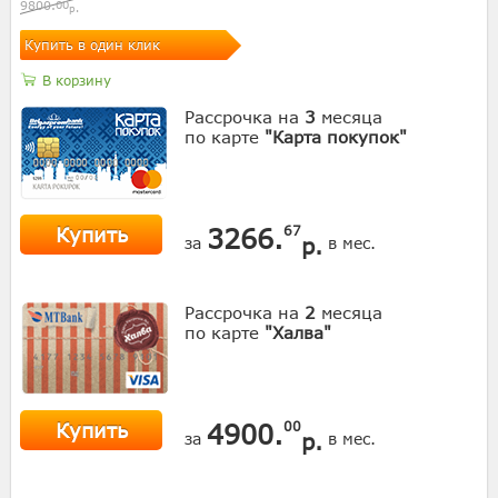
9800.
00
р.
Купить в один клик
В корзину
Рассрочка на
3
месяца
по карте
"Карта покупок"
Купить
3266.
67
р.
за
в мес.
Рассрочка на
2
месяца
по карте
"Халва"
Купить
4900.
00
р.
за
в мес.