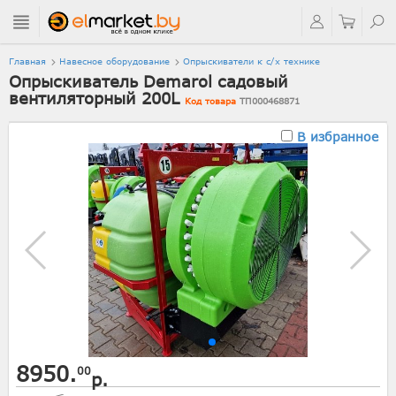
Главная
Навесное оборудование
Опрыскиватели к с/х технике
Опрыскиватель Demarol садовый
вентиляторный 200L
Код товара
ТП000468871
В избранное
8950.
00
р.