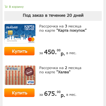
В корзину
Под заказ в течение
20
дней
Рассрочка на
3
месяца
по карте
"Карта покупок"
Купить
450.
00
р.
за
в мес.
Рассрочка на
2
месяца
по карте
"Халва"
Купить
675.
00
р.
за
в мес.