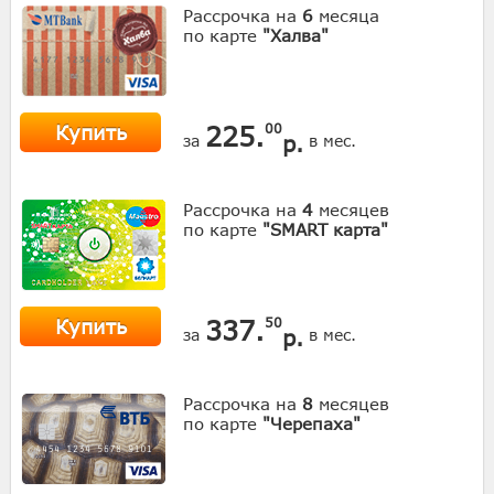
Рассрочка на
6
месяца
по карте
"Халва"
Купить
225.
00
р.
за
в мес.
Рассрочка на
4
месяцев
по карте
"SMART карта"
Купить
337.
50
р.
за
в мес.
Рассрочка на
8
месяцев
по карте
"Черепаха"