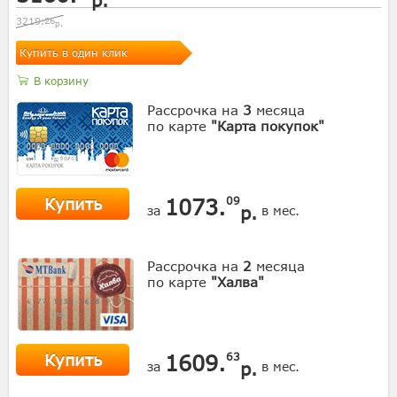
3219.
26
р.
Купить в один клик
В корзину
Рассрочка на
3
месяца
по карте
"Карта покупок"
Купить
1073.
09
р.
за
в мес.
Рассрочка на
2
месяца
по карте
"Халва"
Купить
1609.
63
р.
за
в мес.