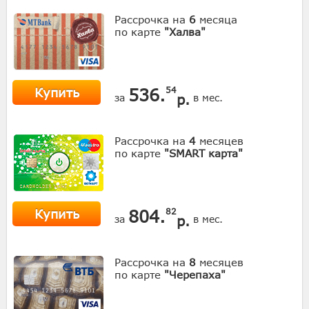
Рассрочка на
6
месяца
по карте
"Халва"
Купить
536.
54
р.
за
в мес.
Рассрочка на
4
месяцев
по карте
"SMART карта"
Купить
804.
82
р.
за
в мес.
Рассрочка на
8
месяцев
по карте
"Черепаха"