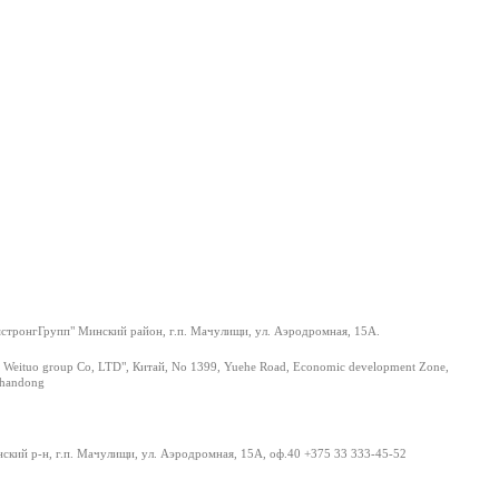
тронгГрупп" Минский район, г.п. Мачулищи, ул. Аэродромная, 15А.
 Weituo group Co, LTD", Китай, No 1399, Yuehe Road, Economic development Zone,
Shandong
нский р-н, г.п. Мачулищи, ул. Аэродромная, 15А, оф.40 +375 33 333-45-52