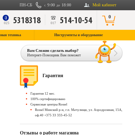
ПН-СБ
9:00
18:00
Мой кабинет
с
до
0
5318318
514-10-54
9
025
017
овая техника
Инструменты и оборудование
Вам Сложно сделать выбор?
Интернет-Помощник Вам поможет
Гарантия
Гарантия 12 мес.
100% сертифицировано
Сервисные центры Rossel
Rossel Минский р-н, г.п. Мачулищи, ул. Аэродромная, 15А,
оф.40 +375 33 333-45-52
Отзывы о работе магазина