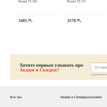
Rossel TL105
Rossel TL115
3485.
3570.
00
00
р.
р.
Хотите первым узнавать про
Акции и Скидки?
нажимая кноп
Кто мы
Акции и Спецпредложения