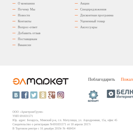
О компании
Акции
Почему Мы
Спецпредложения
Новости
Дисконтная программа
Контакты
Уцененный товар
Вопрос-ответ
Аксессуары
Добавить отзыв
Поставщикам
Вакансии
Поблагодарить
Пожал
ООО «АрмстронгГрупп»
УНП 691831571
Юр. адрес: Беларусь, Минский р-н, г.п. Мачулищи, ул. Аэродромная, 15а, офис 45
Свидетельство о регистрации №691831571 от 18 апреля 2017г
В Торговом реестре с 16 декабря 2019г № 468454