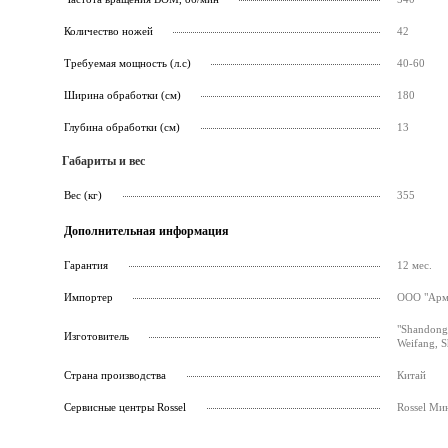
Количество ножей
42
Требуемая мощность (л.с)
40-60
Ширина обработки (см)
180
Глубина обработки (см)
13
Габариты и вес
Вес (кг)
355
Дополнительная информация
Гарантия
12 мес.
Импортер
ООО "Армс
"Shandong
Изготовитель
Weifang, 
Страна производства
Китай
Cервисные центры Rossel
Rossel Ми