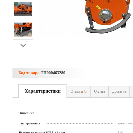
Код товара
ТП000463280
Характеристики
0
Отзывы
Оплата
Доставка
Описание
Тип крепления
трехточеч
Частота вращения ВОМ, об/мин
540