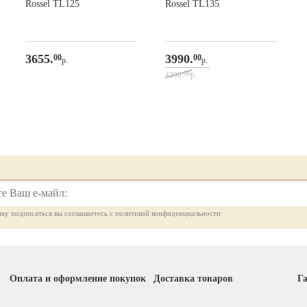
Rossel TL125
Rossel TL135
3655.
3990.
00
00
р.
р.
00
р.
4390.
ку подписаться вы соглашаетесь с политикой конфиденциальности
Оплата и оформление покупок
Доставка товаров
Га