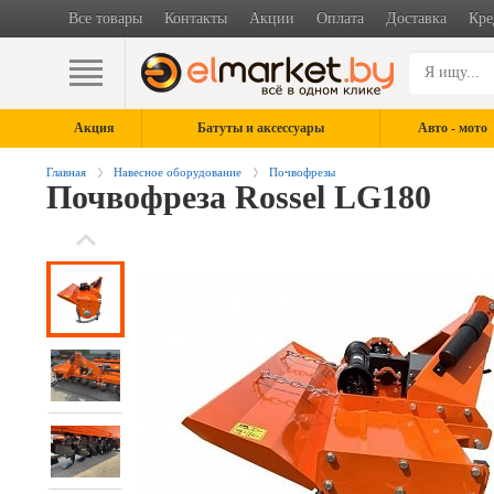
Все товары
Контакты
Акции
Оплата
Доставка
Кре
Акция
Батуты и аксессуары
Авто - мото
Главная
Навесное оборудование
Почвофрезы
Почвофреза Rossel LG180