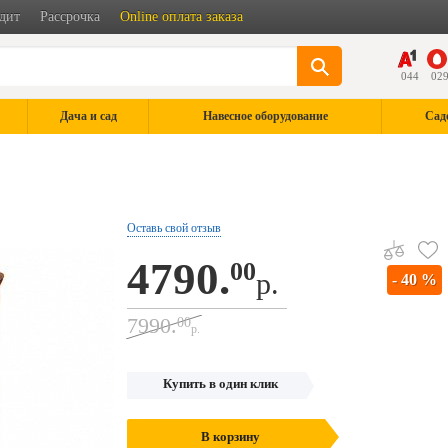
дит
Рассрочка
Online оплата заказа
044
02
Дача и сад
Навесное оборудование
Сад
Оставь свой отзыв
4790.
00
р.
- 40 %
7990.
00
р.
Купить в один клик
В корзину