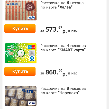
Рассрочка на
6
месяца
по карте
"Халва"
Купить
573.
67
р.
за
в мес.
Рассрочка на
4
месяцев
по карте
"SMART карта"
Купить
860.
50
р.
за
в мес.
Рассрочка на
8
месяцев
по карте
"Черепаха"