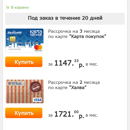
В корзину
Под заказ в течение
20
дней
Рассрочка на
3
месяца
по карте
"Карта покупок"
Купить
1147.
33
р.
за
в мес.
Рассрочка на
2
месяца
по карте
"Халва"
Купить
1721.
00
р.
за
в мес.