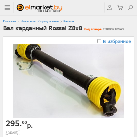
Главная
Навесное оборудование
Разное
Вал карданный Rossel Z8x8
Код товара
ТП000210548
В избранное
295.
00
р.
305.
00
р.