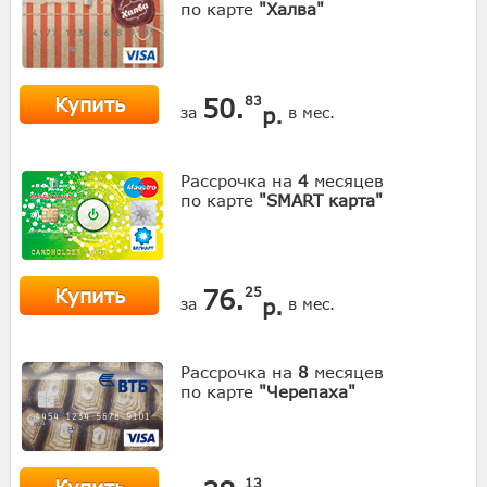
по карте
"Халва"
Купить
50.
83
р.
за
в мес.
Рассрочка на
4
месяцев
по карте
"SMART карта"
Купить
76.
25
р.
за
в мес.
Рассрочка на
8
месяцев
по карте
"Черепаха"
13