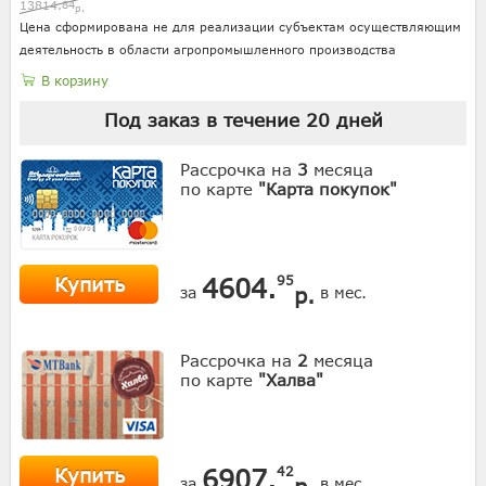
13814.
84
р.
Цена сформирована не для реализации субъектам осуществляющим
деятельность в области агропромышленного производства
В корзину
Под заказ в течение
20
дней
Рассрочка на
3
месяца
по карте
"Карта покупок"
Купить
4604.
95
р.
за
в мес.
Рассрочка на
2
месяца
по карте
"Халва"
Купить
6907.
42
р.
за
в мес.