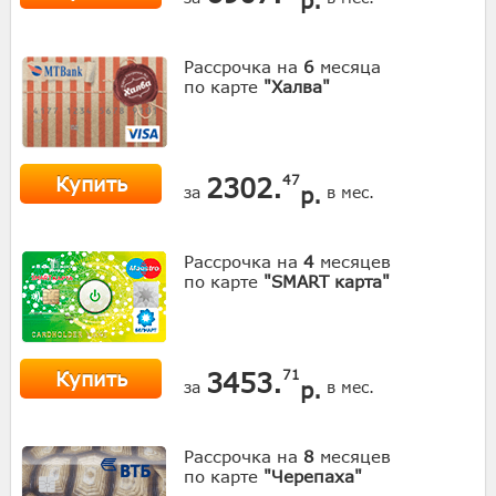
Рассрочка на
6
месяца
по карте
"Халва"
Купить
2302.
47
р.
за
в мес.
Рассрочка на
4
месяцев
по карте
"SMART карта"
Купить
3453.
71
р.
за
в мес.
Рассрочка на
8
месяцев
по карте
"Черепаха"