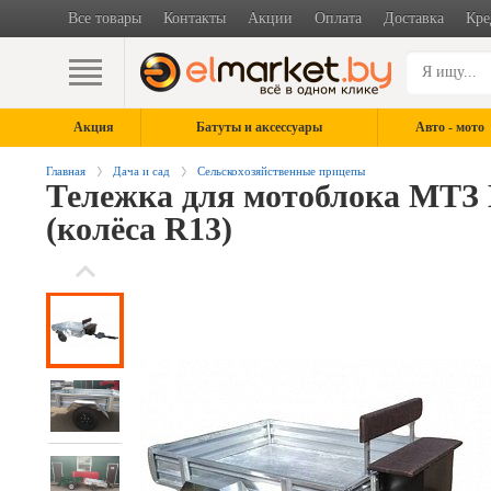
Все товары
Контакты
Акции
Оплата
Доставка
Кре
Акция
Батуты и аксессуары
Авто - мото
Главная
Дача и сад
Сельскохозяйственные прицепы
Тележка для мотоблока МТЗ 
(колёса R13)