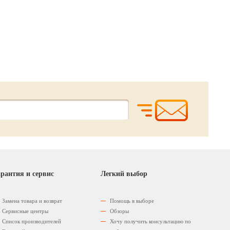
1680.
1690.
960.
00
00
0
р.
р.
40
06
р.
р.
1814.
1947.
рантия и сервис
Легкий выбор
Замена товара и возврат
Помощь в выборе
Сервисные центры
Обзоры
Список производителей
Хочу получить консультацию по