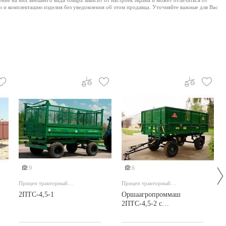
е на них внешнего вида товара зависит от настроек экрана и может отличаться от
и и комплектацию изделия без уведомления об этом продавца. Уточняйте важные для Вас
9
6
Прицеп тракторный
Прицеп тракторный
самосвальный с надставными
самосвальный
2ПТС-4,5-1
Оршаагропроммаш
сетчатыми бортами
2ПТС-4,5-2 с
цельнометалическими
бортами