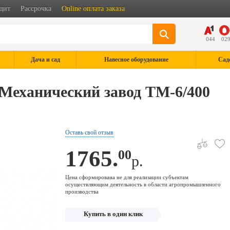
дит
Рассрочка
Online оплата заказа
044
02
Дача и сад
Навесное оборудование
Сад
Механический завод ТМ-6/400
Оставь свой отзыв
1765.
00
р.
Цена сформирована не для реализации субъектам
осуществляющим деятельность в области агропромышленного
производства
Купить в один клик