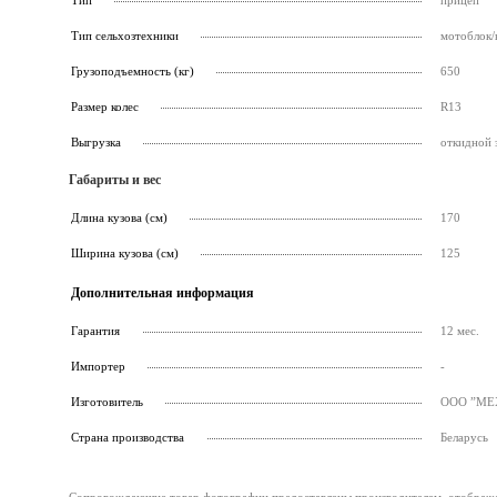
Тип
прицеп
Тип сельхозтехники
мотоблок/
Грузоподъемность (кг)
650
Размер колес
R13
Выгрузка
откидной 
Габариты и вес
Длина кузова (см)
170
Ширина кузова (см)
125
Дополнительная информация
Гарантия
12 мес.
Импортер
-
Изготовитель
ООО ”МЕХА
Страна производства
Беларусь