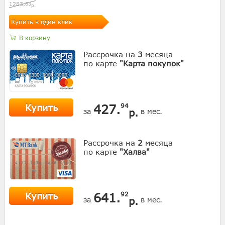
1283.
83
р.
Купить в один клик
В корзину
Рассрочка на
3
месяца
по карте
"Карта покупок"
Купить
427.
94
р.
за
в мес.
Рассрочка на
2
месяца
по карте
"Халва"
Купить
641.
92
р.
за
в мес.