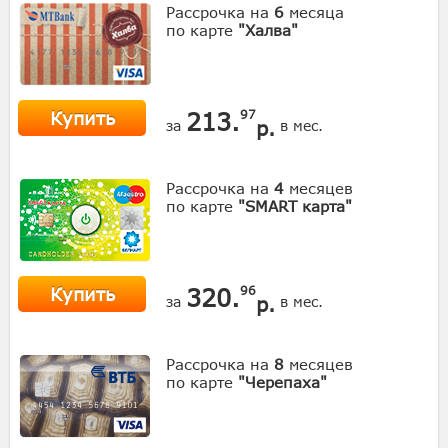
Рассрочка на
6
месяца
по карте
"Халва"
Купить
213.
97
р.
за
в мес.
Рассрочка на
4
месяцев
по карте
"SMART карта"
Купить
320.
96
р.
за
в мес.
Рассрочка на
8
месяцев
по карте
"Черепаха"