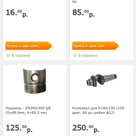
90
16.
85.
00
00
р.
р.
Купить в один клик
Купить в один клик
В корзину
В корзину
Поршень - ZN390/490 QB
Коленвал для R190/195 (109
(D=89.9мм, h=85,5 мм)
диаг. 60 до шейки ф12)
125.
250.
00
00
р.
р.