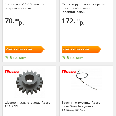
Звездочка Z-17 8 шлицов
Счетчик рулонов для оранж.
редуктора фрезы
пресс-подборщика
(электрический)
70.
172.
00
00
р.
р.
Купить в один клик
Купить в один клик
В корзину
В корзину
Шестерня заднего хода Rossel
Тросик погрузчика Rossel
Z18 КПП
диам.3мм/9мм длина
1510мм/1810мм