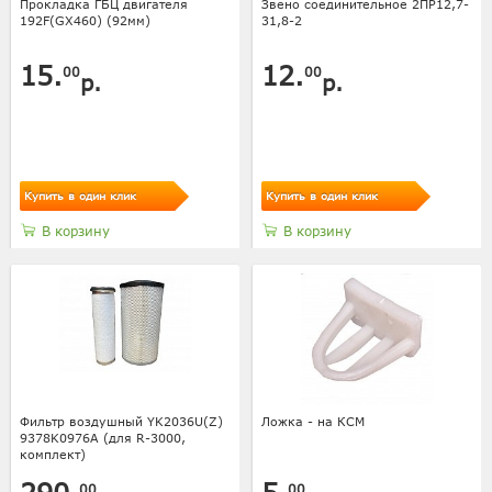
Прокладка ГБЦ двигателя
Звено соединительное 2ПР12,7-
192F(GX460) (92мм)
31,8-2
15.
12.
00
00
р.
р.
Купить в один клик
Купить в один клик
В корзину
В корзину
Фильтр воздушный YK2036U(Z)
Ложка - на КСМ
9378K0976A (для R-3000,
комплект)
00
00