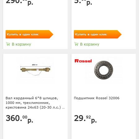
290.
5.
р.
р.
Купить в один клик
Купить в один клик
В корзину
В корзину
Вал карданный 6*8 шлицов,
Подшипник Rossel 32006
1000 мм, трехлимонник,
крестовина 24х63 (20-30 л.с.) с
кожухом
360.
29.
00
92
р.
р.