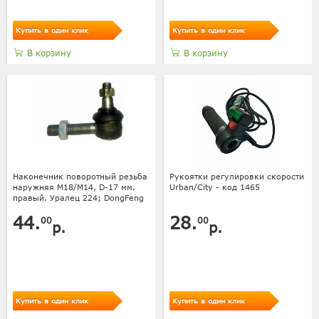
Купить в один клик
Купить в один клик
В корзину
В корзину
Наконечник поворотный резьба
Рукоятки регулировки скорости
наружняя М18/М14, D-17 мм.
Urban/City - код 1465
правый. Уралец 224; DongFeng
44.
28.
00
00
р.
р.
Купить в один клик
Купить в один клик