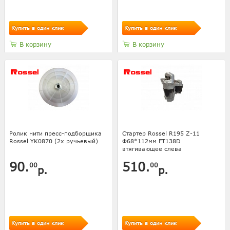
Купить в один клик
Купить в один клик
В корзину
В корзину
Ролик нити пресс-подборщика
Стартер Rossel R195 Z-11
Rossel YK0870 (2х ручьевый)
Ф68*112мм FT138D
втягивающее слева
90.
510.
00
00
р.
р.
Купить в один клик
Купить в один клик