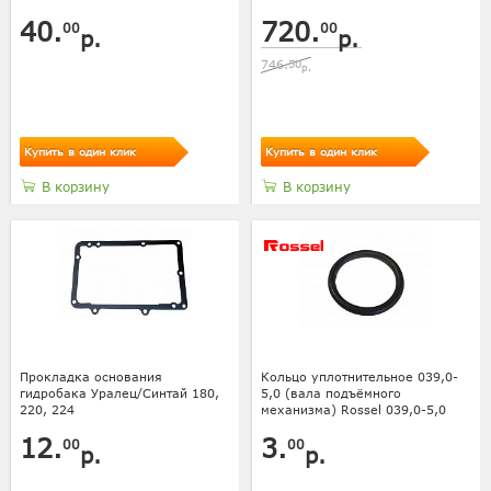
40.
720.
00
00
р.
р.
746.
50
р.
Купить в один клик
Купить в один клик
В корзину
В корзину
Прокладка основания
Кольцо уплотнительное 039,0-
гидробака Уралец/Синтай 180,
5,0 (вала подъёмного
220, 224
механизма) Rossel 039,0-5,0
12.
3.
00
00
р.
р.