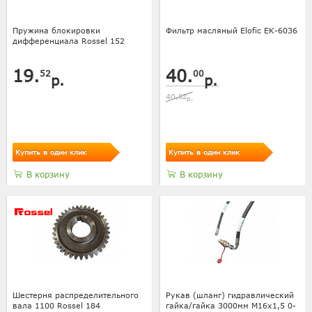
Пружина блокировки
Фильтр масляный Elofic EK-6036
дифференциала Rossel 152
19.
40.
52
00
р.
р.
40.
82
р.
Купить в один клик
Купить в один клик
В корзину
В корзину
Шестерня распределительного
Рукав (шланг) гидравлический
вала 1100 Rossel 184
гайка/гайка 3000мм M16x1,5 0-