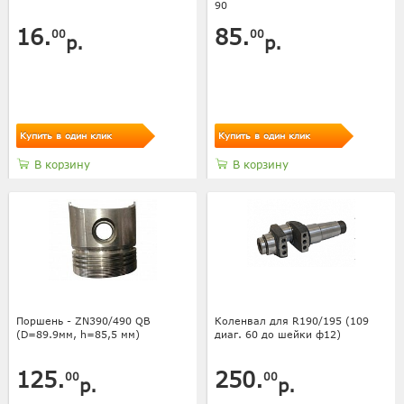
90
16.
85.
00
00
р.
р.
Купить в один клик
Купить в один клик
В корзину
В корзину
Поршень - ZN390/490 QB
Коленвал для R190/195 (109
(D=89.9мм, h=85,5 мм)
диаг. 60 до шейки ф12)
125.
250.
00
00
р.
р.