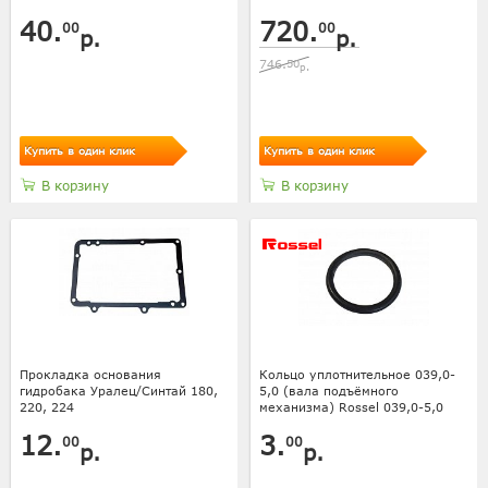
40.
720.
00
00
р.
р.
746.
50
р.
Купить в один клик
Купить в один клик
В корзину
В корзину
Прокладка основания
Кольцо уплотнительное 039,0-
гидробака Уралец/Синтай 180,
5,0 (вала подъёмного
220, 224
механизма) Rossel 039,0-5,0
12.
3.
00
00
р.
р.