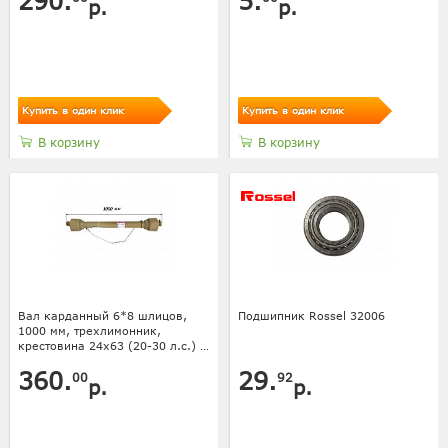
290.
5.
р.
р.
Купить в один клик
Купить в один клик
В корзину
В корзину
Вал карданный 6*8 шлицов,
Подшипник Rossel 32006
1000 мм, трехлимонник,
крестовина 24х63 (20-30 л.с.) с
кожухом
360.
29.
00
92
р.
р.