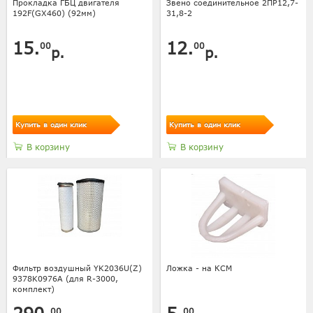
Прокладка ГБЦ двигателя
Звено соединительное 2ПР12,7-
192F(GX460) (92мм)
31,8-2
15.
12.
00
00
р.
р.
Купить в один клик
Купить в один клик
В корзину
В корзину
Фильтр воздушный YK2036U(Z)
Ложка - на КСМ
9378K0976A (для R-3000,
комплект)
00
00