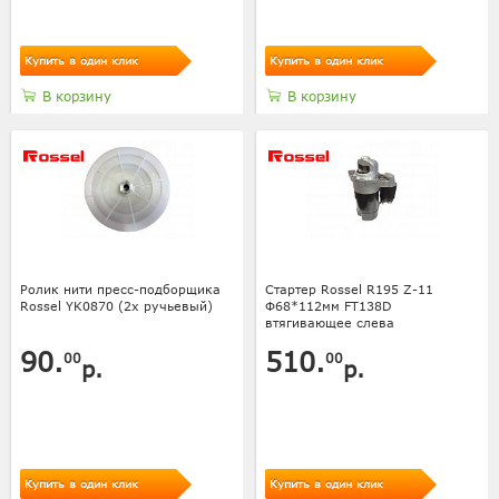
Купить в один клик
Купить в один клик
В корзину
В корзину
Ролик нити пресс-подборщика
Стартер Rossel R195 Z-11
Rossel YK0870 (2х ручьевый)
Ф68*112мм FT138D
втягивающее слева
90.
510.
00
00
р.
р.
Купить в один клик
Купить в один клик