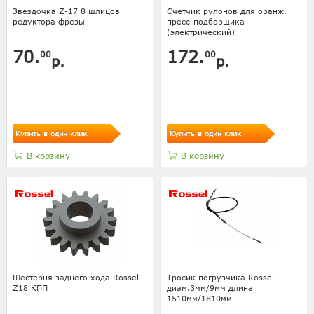
Звездочка Z-17 8 шлицов
Счетчик рулонов для оранж.
редуктора фрезы
пресс-подборщика
(электрический)
70.
172.
00
00
р.
р.
Купить в один клик
Купить в один клик
В корзину
В корзину
Шестерня заднего хода Rossel
Тросик погрузчика Rossel
Z18 КПП
диам.3мм/9мм длина
1510мм/1810мм