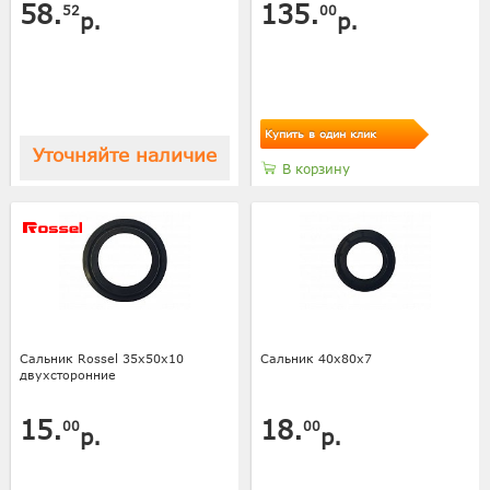
58.
135.
52
00
р.
р.
Купить в один клик
Уточняйте наличие
В корзину
Сальник Rossel 35х50х10
Сальник 40х80х7
двухсторонние
15.
18.
00
00
р.
р.