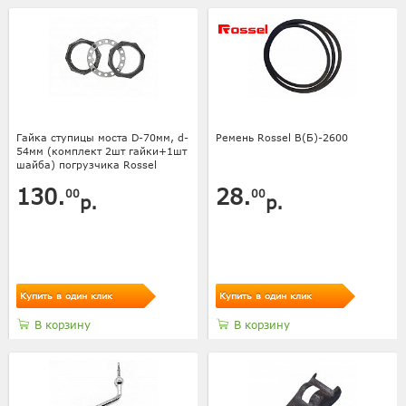
Гайка ступицы моста D-70мм, d-
Ремень Rossel В(Б)-2600
54мм (комплект 2шт гайки+1шт
шайба) погрузчика Rossel
130.
28.
00
00
р.
р.
Купить в один клик
Купить в один клик
В корзину
В корзину