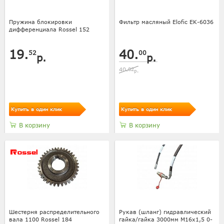
Пружина блокировки
Фильтр масляный Elofic EK-6036
дифференциала Rossel 152
19.
40.
52
00
р.
р.
40.
82
р.
Купить в один клик
Купить в один клик
В корзину
В корзину
Шестерня распределительного
Рукав (шланг) гидравлический
вала 1100 Rossel 184
гайка/гайка 3000мм M16x1,5 0-