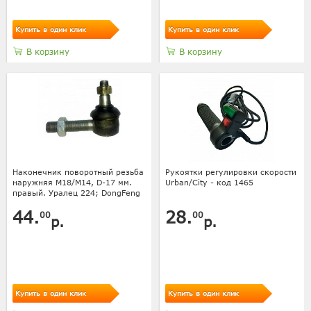
Купить в один клик
Купить в один клик
В корзину
В корзину
Наконечник поворотный резьба
Рукоятки регулировки скорости
наружняя М18/М14, D-17 мм.
Urban/City - код 1465
правый. Уралец 224; DongFeng
44.
28.
00
00
р.
р.
Купить в один клик
Купить в один клик