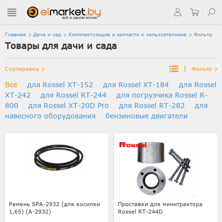
Главная
Дача и сад
Комплектующие и запчасти к сельхозтехнике
Фильтр
Товары для дачи и сада
|
Сортировка
Фильтр
Все
для Rossel XT-152
для Rossel XT-184
для Rossel
XT-242
для Rossel RT-244
для погрузчика Rossel R-
800
для Rossel XT-20D Pro
для Rossel RT-282
для
навесного оборудования
бензиновые двигатели
Ремень SPA-2932 (для косилки
Проставки для минитрактора
1,65) (А-2932)
Rossel RT-244D