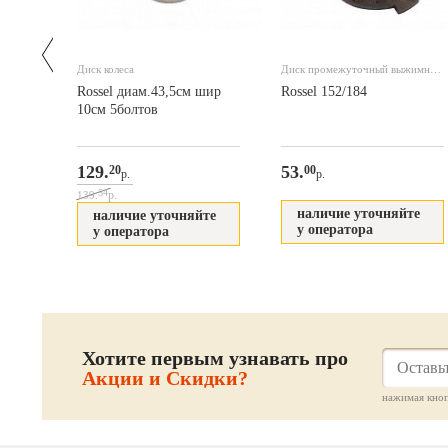
Диск колеса
Диск промежуточный выжимной
с 3-я шпильками корзины
Rossel диам.43,5см шир
Rossel 152/184
сцепления для 152/184
10см 5болтов
129.
53.
20
00
р.
р.
54
р.
139.
наличие уточняйте
наличие уточняйте
у оператора
у оператора
Хотите первым узнавать про
Акции и Скидки?
нажимая кноп