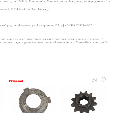
тронгГрупп", 223012, Минская обл., Минский р-н, г.п. Мачулищи, ул. Аэродромная, 15а
Strasse 1, 15234 Frankfurt Oder, Germany
нский р-н, г.п. Мачулищи, ул. Аэродромная, 15А, оф.40 +375 33 333-45-52
е на них внешнего вида товара зависит от настроек экрана и может отличаться от
и и комплектацию изделия без уведомления об этом продавца. Уточняйте важные для Вас