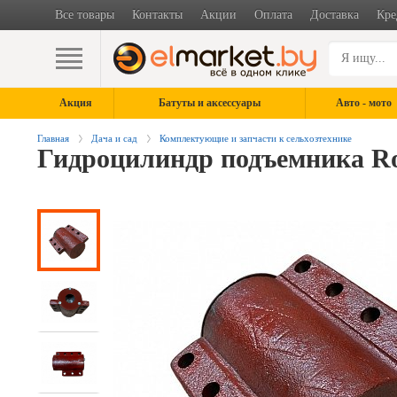
Все товары
Контакты
Акции
Оплата
Доставка
Кре
Акция
Батуты и аксессуары
Авто - мото
Главная
Дача и сад
Комплектующие и запчасти к сельхозтехнике
Гидроцилиндр подъемника Ros