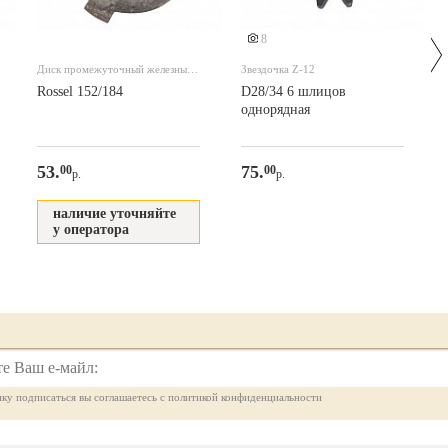
8
Диск промежуточный железный
Звездочка Z-12
корзины сцепления для 152/184
Rossel 152/184
D28/34 6 шлицов
однорядная
53.
75.
00
00
р.
р.
наличие уточняйте
у оператора
ку подписаться вы соглашаетесь с политикой конфиденциальности