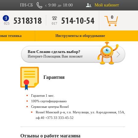
ПН-СБ
9:00
18:00
Мой кабинет
с
до
0
5318318
514-10-54
9
025
017
овая техника
Инструменты и оборудование
Вам Сложно сделать выбор?
Интернет-Помощник Вам поможет
Гарантия
Гарантия 1 мес.
100% сертифицировано
Сервисные центры Rossel
Rossel Минский р-н, г.п. Мачулищи, ул. Аэродромная, 15А,
оф.40 +375 33 333-45-52
Отзывы о работе магазина