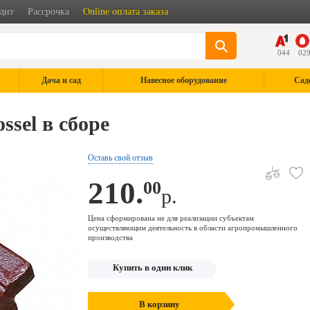
дит
Рассрочка
Online оплата заказа
044
02
Дача и сад
Навесное оборудование
Сад
sel в сборе
Оставь свой отзыв
210.
00
р.
Цена сформирована не для реализации субъектам
осуществляющим деятельность в области агропромышленного
производства
Купить в один клик
В корзину