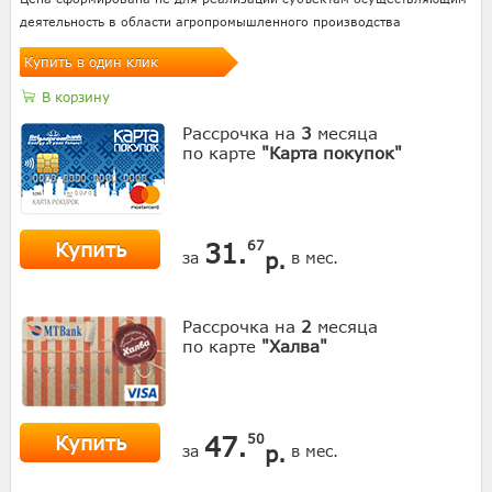
деятельность в области агропромышленного производства
Купить в один клик
В корзину
Рассрочка на
3
месяца
по карте
"Карта покупок"
Купить
31.
67
р.
за
в мес.
Рассрочка на
2
месяца
по карте
"Халва"
Купить
47.
50
р.
за
в мес.