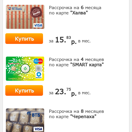
Рассрочка на
6
месяца
по карте
"Халва"
Купить
15.
83
р.
за
в мес.
Рассрочка на
4
месяцев
по карте
"SMART карта"
Купить
23.
75
р.
за
в мес.
Рассрочка на
8
месяцев
по карте
"Черепаха"