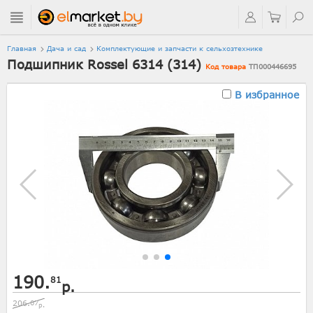
Главная
Дача и сад
Комплектующие и запчасти к сельхозтехнике
Подшипник Rossel 6314 (314)
Код товара
ТП000446695
В избранное
190.
81
р.
206.
07
р.