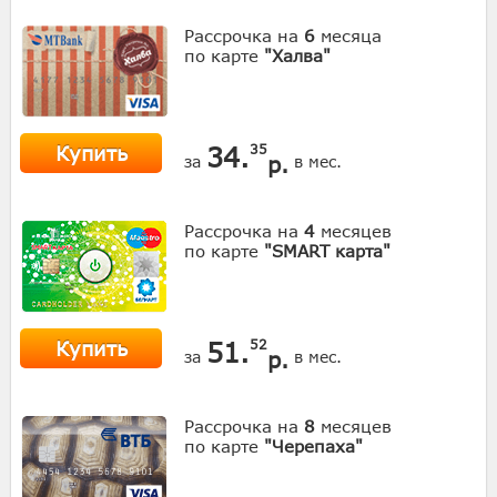
Рассрочка на
6
месяца
по карте
"Халва"
Купить
34.
35
р.
за
в мес.
Рассрочка на
4
месяцев
по карте
"SMART карта"
Купить
51.
52
р.
за
в мес.
Рассрочка на
8
месяцев
по карте
"Черепаха"