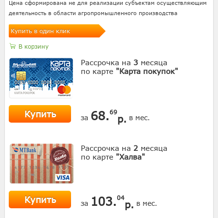
Цена сформирована не для реализации субъектам осуществляющим
деятельность в области агропромышленного производства
Купить в один клик
В корзину
Рассрочка на
3
месяца
по карте
"Карта покупок"
Купить
68.
69
р.
за
в мес.
Рассрочка на
2
месяца
по карте
"Халва"
Купить
103.
04
р.
за
в мес.