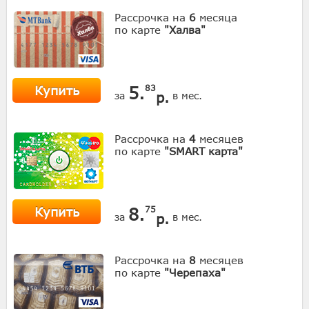
Рассрочка на
6
месяца
по карте
"Халва"
Купить
5.
83
р.
за
в мес.
Рассрочка на
4
месяцев
по карте
"SMART карта"
Купить
8.
75
р.
за
в мес.
Рассрочка на
8
месяцев
по карте
"Черепаха"