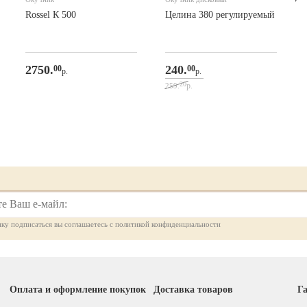
Rossel К 500
Целина 380 регулируемый
2750.
240.
00
00
р.
р.
20
р.
259.
ку подписаться вы соглашаетесь с политикой конфиденциальности
Оплата и оформление покупок
Доставка товаров
Га