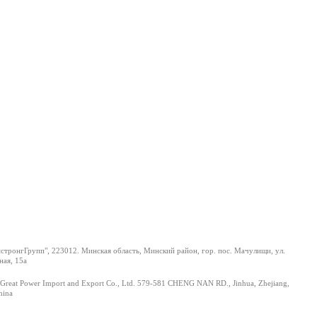
тронгГрупп", 223012. Минская область, Минский район, гор. пос. Мачулищи, ул.
ая, 15а
Great Power Import and Export Co., Ltd. 579-581 CHENG NAN RD., Jinhua, Zhejiang,
hina