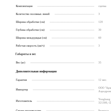
Комплектация
сцепка
Количество посевных линий
3
Ширина обработки (см)
120
Глубина обработки (см)
30
Ширина междурядья (см)
60
Рабочая скорость (км/ч)
3
Габариты и вес
Вес (кг)
35
Дополнительная информация
Гарантия
12 мес.
ООО "Армс
Импортер
Аэродромн
Yongkang 
Изготовитель
321300, C
Страна производства
Беларусь