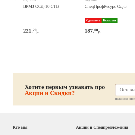
ВРМЗ ОСД-10 СТВ
СпецПрофРесурс ОД-3
Сделано в
Беларуси
221.
187.
20
00
р.
р.
Хотите первым узнавать про
Акции и Скидки?
нажимая кноп
Кто мы
Акции и Спецпредложения