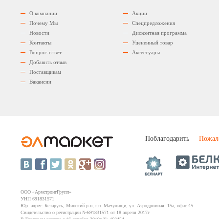
О компании
Акции
Почему Мы
Спецпредложения
Новости
Дисконтная программа
Контакты
Уцененный товар
Вопрос-ответ
Аксессуары
Добавить отзыв
Поставщикам
Вакансии
Поблагодарить
Пожал
ООО «АрмстронгГрупп»
УНП 691831571
Юр. адрес: Беларусь, Минский р-н, г.п. Мачулищи, ул. Аэродромная, 15а, офис 45
Свидетельство о регистрации №691831571 от 18 апреля 2017г