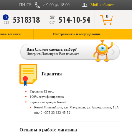
ПН-СБ
9:00
18:00
Мой кабинет
с
до
0
5318318
514-10-54
9
025
017
овая техника
Инструменты и оборудование
Вам Сложно сделать выбор?
Интернет-Помощник Вам поможет
Гарантия
Гарантия 12 мес.
100% сертифицировано
Сервисные центры Rossel
Rossel Минский р-н, г.п. Мачулищи, ул. Аэродромная, 15А,
оф.40 +375 33 333-45-52
Отзывы о работе магазина