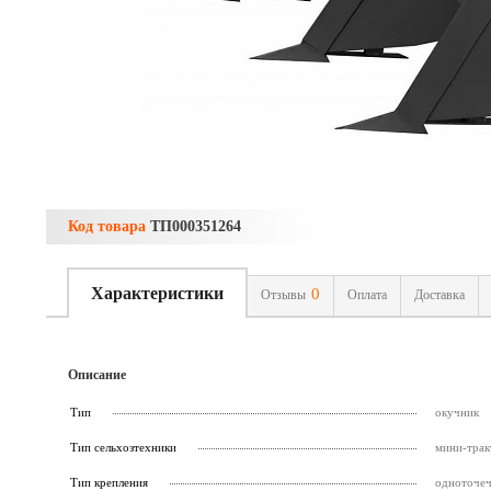
Код товара
ТП000351264
Характеристики
0
Отзывы
Оплата
Доставка
Описание
Тип
окучник
Тип сельхозтехники
мини-трак
Тип крепления
одноточе