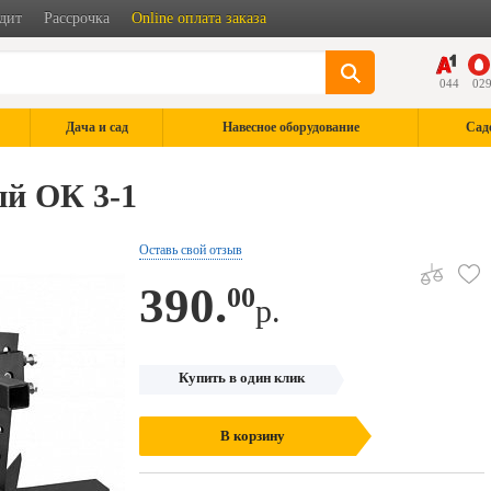
дит
Рассрочка
Online оплата заказа
044
02
Дача и сад
Навесное оборудование
Сад
ый ОК 3-1
Оставь свой отзыв
390.
00
р.
Купить в один клик
В корзину