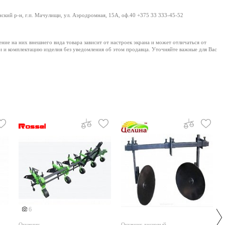
нский р-н, г.п. Мачулищи, ул. Аэродромная, 15А, оф.40 +375 33 333-45-52
е на них внешнего вида товара зависит от настроек экрана и может отличаться от
и и комплектацию изделия без уведомления об этом продавца. Уточняйте важные для Вас
6
Окучник
Окучник дисковый