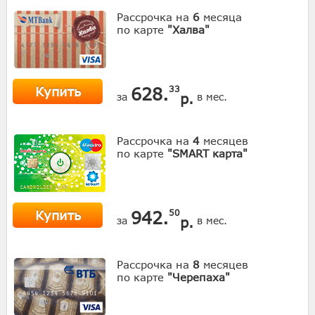
Рассрочка на
6
месяца
по карте
"Халва"
Купить
628.
33
р.
за
в мес.
Рассрочка на
4
месяцев
по карте
"SMART карта"
Купить
942.
50
р.
за
в мес.
Рассрочка на
8
месяцев
по карте
"Черепаха"