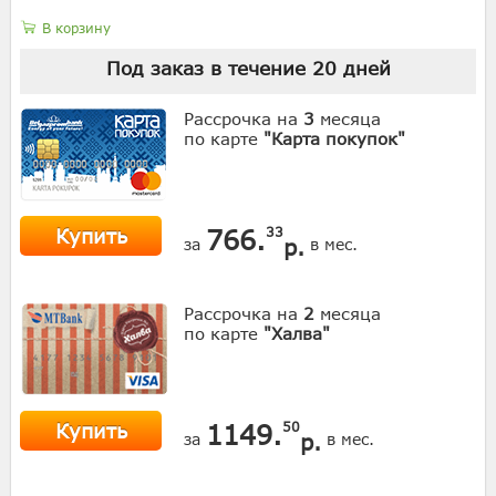
В корзину
Под заказ в течение
20
дней
Рассрочка на
3
месяца
по карте
"Карта покупок"
Купить
766.
33
р.
за
в мес.
Рассрочка на
2
месяца
по карте
"Халва"
Купить
1149.
50
р.
за
в мес.