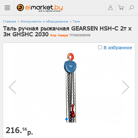
Главная
Инструменты и оборудование
Тали
Таль ручная рыжачная GEARSEN HSH-C 2т х
3м GHSHC 2030
Код товара
ТП000308548
В избранное
216.
56
р.