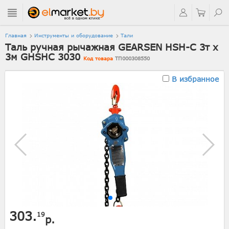
Главная
Инструменты и оборудование
Тали
Таль ручная рычажная GEARSEN HSH-C 3т х
3м GHSHC 3030
Код товара
ТП000308550
В избранное
303.
19
р.