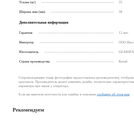
Усилие (кг)
35
Ширина зева (мм)
38
Дополнительная информация
Гарантия
12 мес.
Импортер
ООО Инолт
Изготовитель
GEARSEN
Страна производства
Китай
Сопровождающие товар фотографии предоставлены производителем, отображени
оригинала. Производитель может изменять дизайн, технические характеристик
параметры при заказе у оператора.
Если вы заметили неточность или ошибку в описании
сообщите об этом нам
Рекомендуем