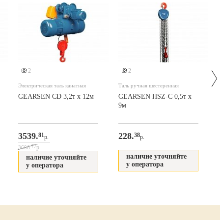
2
2
Электрическая таль канатная
Таль ручная шестеренная
GEARSEN CD 3,2т х 12м
GEARSEN HSZ-C 0,5т х
9м
3539.
228.
81
38
р.
р.
77
р.
3606.
наличие уточняйте
наличие уточняйте
у оператора
у оператора