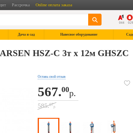
дит
Рассрочка
Online оплата заказа
044
02
Дача и сад
Навесное оборудование
Сад
EARSEN HSZ-C 3т х 12м GHSZC
Оставь свой отзыв
567.
00
р.
585.
07
р.