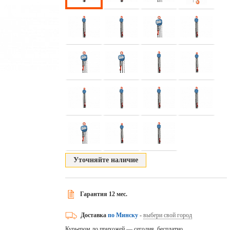
Уточняйте наличие
Гарантия 12 мес.
Доставка
по Минску
-
выбери свой город
Курьером до прихожей — сегодня, бесплатно