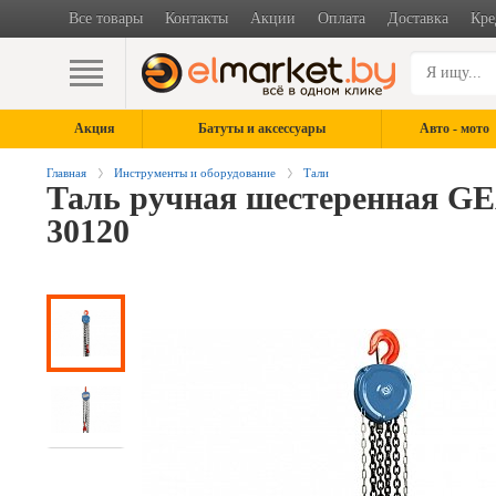
Все товары
Контакты
Акции
Оплата
Доставка
Кре
Акция
Батуты и аксессуары
Авто - мото
Главная
Инструменты и оборудование
Тали
Таль ручная шестеренная G
30120