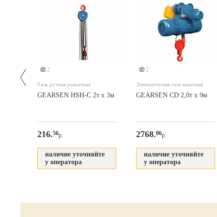
2
2
Таль ручная рыжачная
Электрическая таль канатная
 х 3м
GEARSEN HSH-C 2т х 3м
GEARSEN CD 2,0т х 9м
216.
2768.
56
06
р.
р.
те
наличие уточняйте
наличие уточняйте
у оператора
у оператора