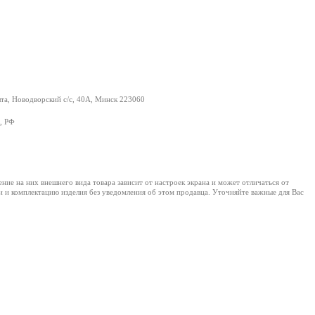
а, Новодворский с/с, 40А, Минск 223060
, РФ
е на них внешнего вида товара зависит от настроек экрана и может отличаться от
и и комплектацию изделия без уведомления об этом продавца. Уточняйте важные для Вас