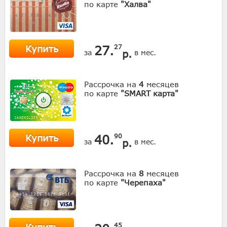
по карте
"Халва"
Купить
27.
27
р.
за
в мес.
Рассрочка на
4
месяцев
по карте
"SMART карта"
Купить
40.
90
р.
за
в мес.
Рассрочка на
8
месяцев
по карте
"Черепаха"
45