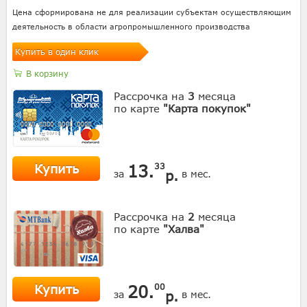
Цена сформирована не для реализации субъектам осуществляющим
деятельность в области агропромышленного производства
Купить в один клик
В корзину
Рассрочка на
3
месяца
по карте
"Карта покупок"
Купить
13.
33
р.
за
в мес.
Рассрочка на
2
месяца
по карте
"Халва"
Купить
20.
00
р.
за
в мес.