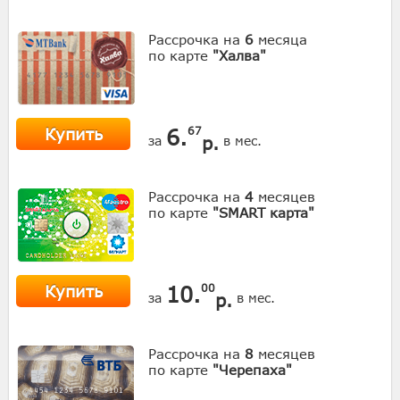
Рассрочка на
6
месяца
по карте
"Халва"
Купить
6.
67
р.
за
в мес.
Рассрочка на
4
месяцев
по карте
"SMART карта"
Купить
10.
00
р.
за
в мес.
Рассрочка на
8
месяцев
по карте
"Черепаха"