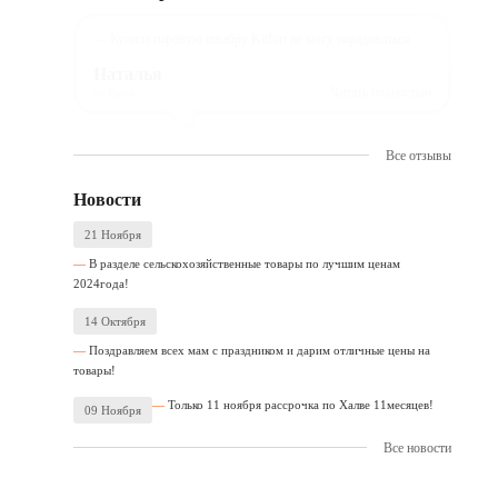
Купила паровую швабру Kitfort не могу нарадоваться
Наталья
Читать полностью
04 Июля
Все отзывы
Новости
21 Ноября
В разделе сельскохозяйственные товары по лучшим ценам
2024года!
14 Октября
Поздравляем всех мам с праздником и дарим отличные цены на
товары!
Только 11 ноября рассрочка по Халве 11месяцев!
09 Ноября
Все новости