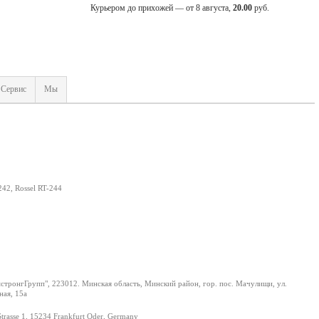
Курьером до прихожей — от 8 августа,
20.00
руб.
Сервис
Мы
242, Rossel RT-244
тронгГрупп", 223012. Минская область, Минский район, гор. пос. Мачулищи, ул.
ая, 15а
Strasse 1, 15234 Frankfurt Oder, Germany