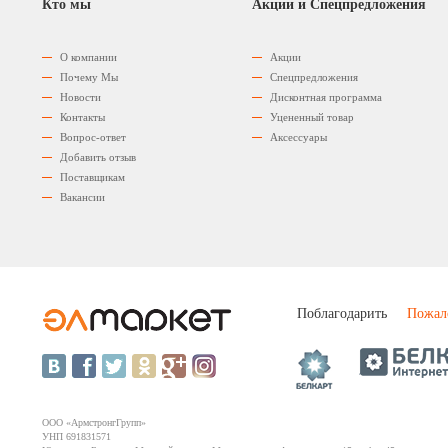
Кто мы
Акции и Спецпредложения
О компании
Акции
Почему Мы
Спецпредложения
Новости
Дисконтная программа
Контакты
Уцененный товар
Вопрос-ответ
Аксессуары
Добавить отзыв
Поставщикам
Вакансии
Поблагодарить
Пожал
ООО «АрмстронгГрупп»
УНП 691831571