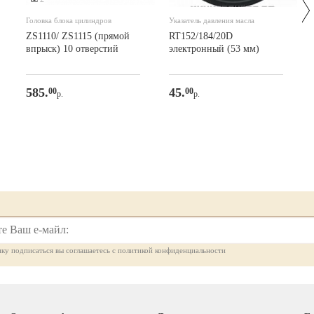
Головка блока цилиндров
Указатель давления масла
ZS1110/ ZS1115 (прямой
RT152/184/20D
впрыск) 10 отверстий
электронный (53 мм)
585.
45.
00
00
р.
р.
ку подписаться вы соглашаетесь с политикой конфиденциальности