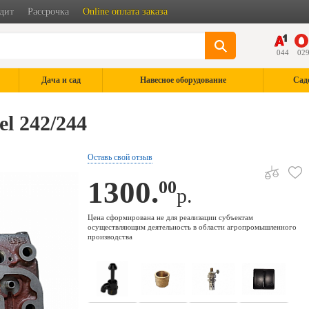
дит
Рассрочка
Online оплата заказа
044
02
Дача и сад
Навесное оборудование
Сад
l 242/244
Оставь свой отзыв
1300.
00
р.
Цена сформирована не для реализации субъектам
осуществляющим деятельность в области агропромышленного
производства