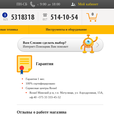
ПН-СБ
9:00
18:00
Мой кабинет
с
до
0
5318318
514-10-54
9
025
017
овая техника
Инструменты и оборудование
Вам Сложно сделать выбор?
Интернет-Помощник Вам поможет
Гарантия
Гарантия 1 мес.
100% сертифицировано
Сервисные центры Rossel
Rossel Минский р-н, г.п. Мачулищи, ул. Аэродромная, 15А,
оф.40 +375 33 333-45-52
Отзывы о работе магазина