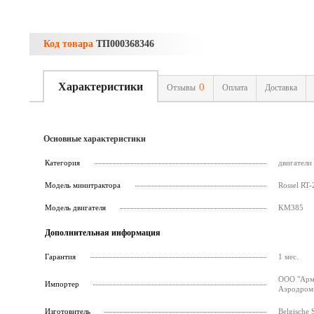
Код товара
ТП000368346
Характеристики
0
Отзывы
Оплата
Доставка
Основные характеристики
Категория
двигатели
Модель минитрактора
Rossel RT-
Модель двигателя
KM385
Дополнительная информация
Гарантия
1 мес.
ООО "Армс
Импортер
Аэродромн
Изготовитель
Belgische 