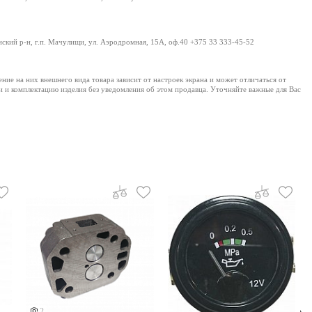
нский р-н, г.п. Мачулищи, ул. Аэродромная, 15А, оф.40 +375 33 333-45-52
е на них внешнего вида товара зависит от настроек экрана и может отличаться от
и и комплектацию изделия без уведомления об этом продавца. Уточняйте важные для Вас
2