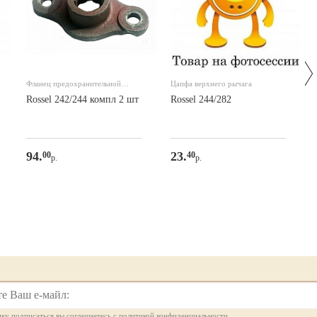
Фланец предохранительной
Цапфа верхнего рычага
муфты для
Rossel 242/244 компл 2 шт
Rossel 244/282
94.
23.
00
40
р.
р.
ку подписаться вы соглашаетесь с политикой конфиденциальности