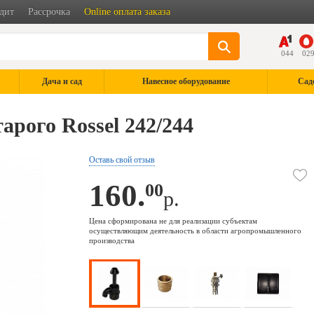
дит
Рассрочка
Online оплата заказа
044
02
Дача и сад
Навесное оборудование
Сад
арого Rossel 242/244
Оставь свой отзыв
160.
00
р.
Цена сформирована не для реализации субъектам
осуществляющим деятельность в области агропромышленного
производства