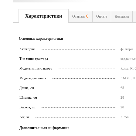
Характеристики
0
Отзывы
Оплата
Доставка
Основные характеристики
Категория
фильтры
Тип мини-трактора
карданны
Модель минитрактора
Rossel RT-
Модель двигателя
KM385, 
Длина, см
65
Ширина, см
28
Высота, см
20
Вес, кг
2.754
Дополнительная информация