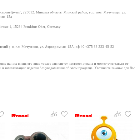
тронгГрупп", 223012. Минская область, Минский район, гор. пос. Мачулищи, ул.
ая, 15а
Strasse 1, 15234 Frankfurt Oder, Germany
нский р-н, г.п. Мачулищи, ул. Аэродромная, 15А, оф.40 +375 33 333-45-52
е на них внешнего вида товара зависит от настроек экрана и может отличаться от
и и комплектацию изделия без уведомления об этом продавца. Уточняйте важные для Вас