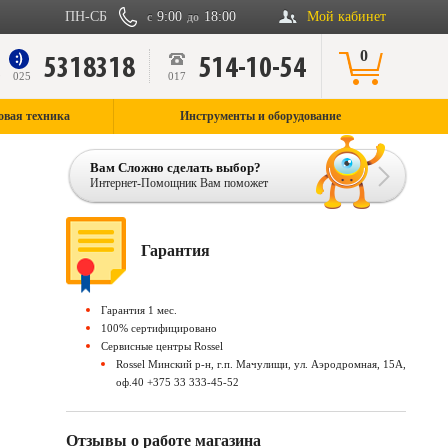
ПН-СБ
9:00
18:00
Мой кабинет
с
до
0
5318318
514-10-54
9
025
017
овая техника
Инструменты и оборудование
Вам Сложно сделать выбор?
Интернет-Помощник Вам поможет
Гарантия
Гарантия 1 мес.
100% сертифицировано
Сервисные центры Rossel
Rossel Минский р-н, г.п. Мачулищи, ул. Аэродромная, 15А,
оф.40 +375 33 333-45-52
Отзывы о работе магазина