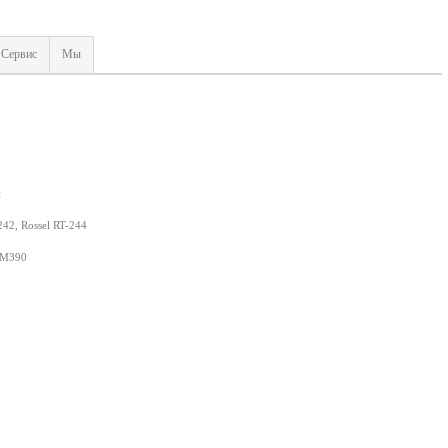
Сервис
Мы
й
242, Rossel RT-244
KM390