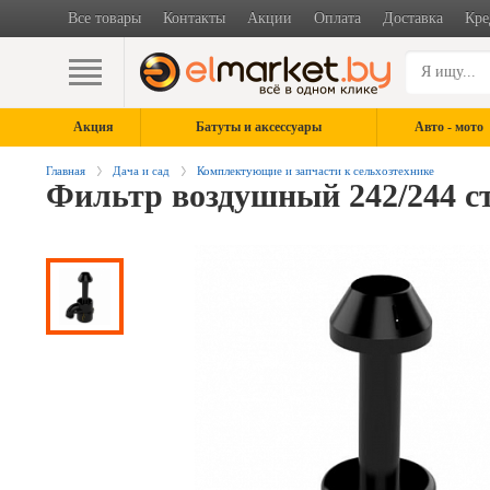
Все товары
Контакты
Акции
Оплата
Доставка
Кре
Акция
Батуты и аксессуары
Авто - мото
Главная
Дача и сад
Комплектующие и запчасти к сельхозтехнике
Фильтр воздушный 242/244 ст