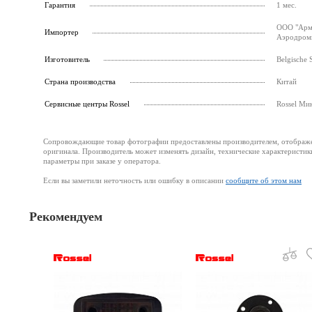
Гарантия
1 мес.
ООО "Армс
Импортер
Аэродромн
Изготовитель
Belgische 
Страна производства
Китай
Cервисные центры Rossel
Rossel Ми
Сопровождающие товар фотографии предоставлены производителем, отображени
оригинала. Производитель может изменять дизайн, технические характеристик
параметры при заказе у оператора.
Если вы заметили неточность или ошибку в описании
сообщите об этом нам
Рекомендуем