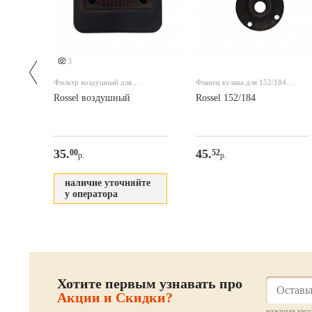
3
оси
Фильтр воздушный для
Фланец кулака для 152/184
компрессора
старого
ление
Rossel воздушный
Rossel 152/184
35.
45.
00
52
р.
р.
наличие уточняйте
у оператора
Хотите первым узнавать про
Акции и Скидки?
нажимая кноп