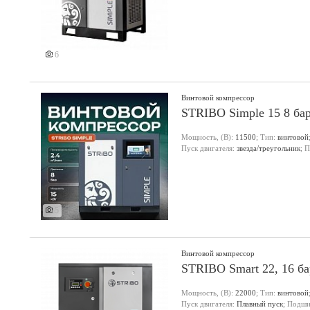
6
Винтовой компрессор
STRIBO Simple 15 8 ба
Мощность, (В):
11500
; Тип:
винтовой
Пуск двигателя:
звезда/треугольник
; 
5
Винтовой компрессор
STRIBO Smart 22, 16 ба
Мощность, (В):
22000
; Тип:
винтовой
Пуск двигателя:
Плавный пуск
; Подши