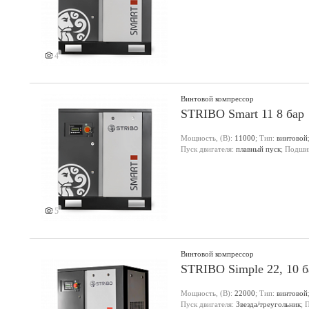
4
Винтовой компрессор
STRIBO Smart 11 8 бар
Мощность, (В):
11000
; Тип:
винтовой
Пуск двигателя:
плавный пуск
; Подши
5
Винтовой компрессор
STRIBO Simple 22, 10 б
Мощность, (В):
22000
; Тип:
винтовой
Пуск двигателя:
Звезда/треугольник
; 