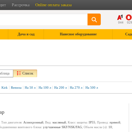
дит
Рассрочка
Online оплата заказа
044
02
Дача и сад
Навесное оборудование
Сад
аблица
Список
Kirk
Remeza
На 50 л
На 100 л
На 200 л
На 270 л
На 500 л
ар
; Тип двигателя:
Асинхронный
; Вид:
масляный
; Класс защиты:
IP55
; Привод:
прямой
;
Подшипники винтового блока:
улучшенные SKF/NSK/FAG
; Объем масла (л):
10
;