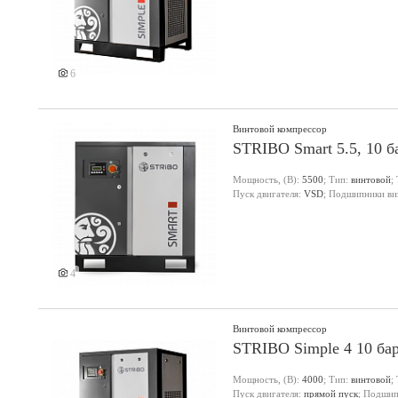
6
Винтовой компрессор
STRIBO Smart 5.5, 10 б
Мощность, (В):
5500
; Тип:
винтовой
;
Пуск двигателя:
VSD
; Подшипники ви
4
Винтовой компрессор
STRIBO Simple 4 10 ба
Мощность, (В):
4000
; Тип:
винтовой
;
Пуск двигателя:
прямой пуск
; Подшип