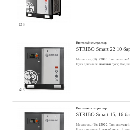
6
Винтовой компрессор
STRIBO Smart 22 10 ба
Мощность, (В):
22000
; Тип:
винтовой
Пуск двигателя:
плавный пуск
; Подши
5
Винтовой компрессор
STRIBO Smart 15, 16 ба
Мощность, (В):
15000
; Тип:
винтовой
Пуск двигателя:
Плавный пуск
; Подши