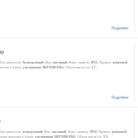
Подробнее
ар
 Тип двигателя:
Асинхронный
; Вид:
масляный
; Класс защиты:
IP55
; Привод:
ременной
;
нтового блока:
улучшенные SKF/NSK/FAG
; Объем масла (л):
3.7
;
Подробнее
р
 Тип двигателя:
асинхронный
; Вид:
масляный
; Класс защиты:
IP54
; Привод:
ременной
;
ники винтового блока:
улучшенные SKF/NSK/FAG
; Объем масла (л):
3.5
;